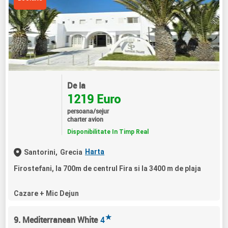
De la
1219 Euro
persoana/sejur
charter avion
Disponibilitate In Timp Real
Harta
Santorini,
Grecia
Firostefani, la 700m de centrul Fira si la 3400 m de plaja
Cazare + Mic Dejun
★
9. Mediterranean White
4