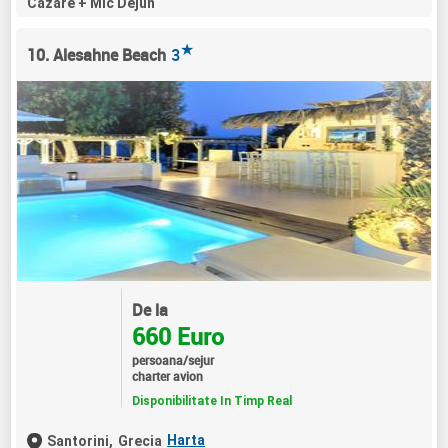
Cazare + Mic Dejun
★
10. Alesahne Beach
3
De la
660 Euro
persoana/sejur
charter avion
Disponibilitate In Timp Real
Harta
Santorini,
Grecia