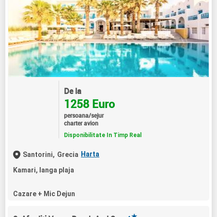
De la
1258 Euro
persoana/sejur
charter avion
Disponibilitate In Timp Real
Harta
Santorini,
Grecia
Kamari, langa plaja
Cazare + Mic Dejun
★