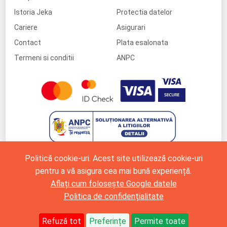
Istoria Jeka
Protectia datelor
Cariere
Asigurari
Contact
Plata esalonata
Termeni si conditii
ANPC
Politică cookie-uri. Acest site utilizează cookie-uri
pentru a vă asigura cea mai bună experiență.
Aflați cum folosește Google datele
Politica de confidențialitate
Refuză tot
Preferințe
Permite toate