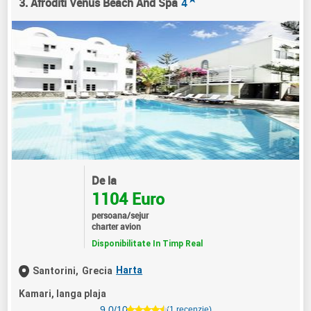
3. Afroditi Venus Beach And Spa
4
De la
1104 Euro
persoana/sejur
charter avion
Disponibilitate In Timp Real
Harta
Santorini,
Grecia
Kamari, langa plaja
9.0/10
(1 recenzie)