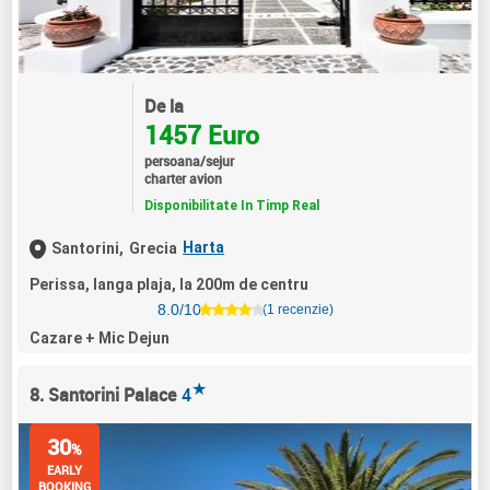
De la
1457 Euro
persoana/sejur
charter avion
Disponibilitate In Timp Real
Harta
Santorini,
Grecia
Perissa, langa plaja, la 200m de centru
8.0/10
(1 recenzie)
Cazare + Mic Dejun
★
8. Santorini Palace
4
30
%
EARLY
BOOKING