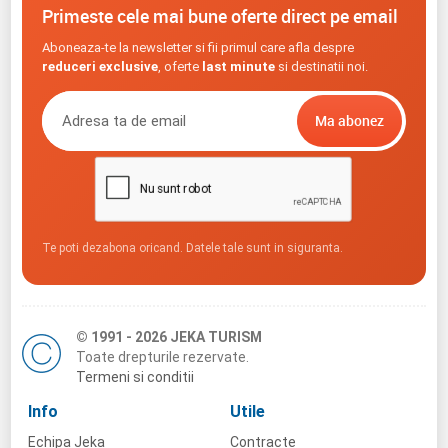
Primeste cele mai bune oferte direct pe email
Aboneaza-te la newsletter si fii primul care afla despre
reduceri exclusive
, oferte
last minute
si destinatii noi.
Te poti dezabona oricand. Datele tale sunt in siguranta.
© 1991 - 2026 JEKA TURISM
Toate drepturile rezervate.
Termeni si conditii
Info
Utile
Echipa Jeka
Contracte