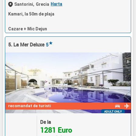
Harta
Santorini,
Grecia
Kamari, la 50m de plaja
Cazare + Mic Dejun
★
5. La Mer Deluxe
5
recomandat de turisti
ADULT ONLY
De la
1281 Euro