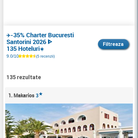
-35% Charter Bucuresti
✈️
Santorini 2026 ᐈ
Filtreaza
135 Hoteluri
☀️
9.0/10
(5 recenzii)
135 rezultate
★
1. Makarios
3