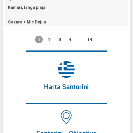
Kamari, langa plaja
Cazare + Mic Dejun
1
2
3
4
14
...
Harta Santorini