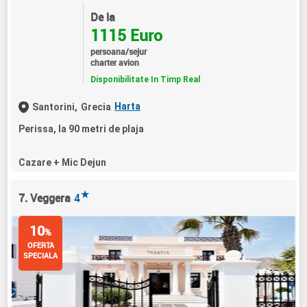
De la
1115 Euro
persoana/sejur
charter avion
Disponibilitate In Timp Real
Harta
Santorini,
Grecia
Perissa, la 90 metri de plaja
Cazare + Mic Dejun
★
7. Veggera
4
10
%
OFERTA
SPECIALA