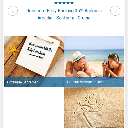
lendour
Reducere Early Booking 35% Andronis
Reduc
a
Arcadia - Santorini - Grecia
B
Hoteluri Vizitate de Jeka
Hotelurile Saptamanii