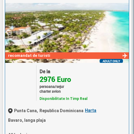
recomandat de turisti
ADULT ONLY
De la
2976 Euro
persoana/sejur
charter avion
Disponibilitate In Timp Real
Harta
Punta Cana,
Republica Dominicana
Bavaro, langa plaja