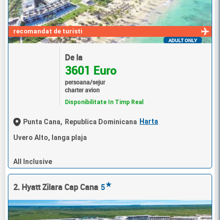
recomandat de turisti
ADULT ONLY
De la
3601 Euro
persoana/sejur
charter avion
Disponibilitate In Timp Real
Harta
Punta Cana,
Republica Dominicana
Uvero Alto, langa plaja
All Inclusive
★
2. Hyatt Zilara Cap Cana
5