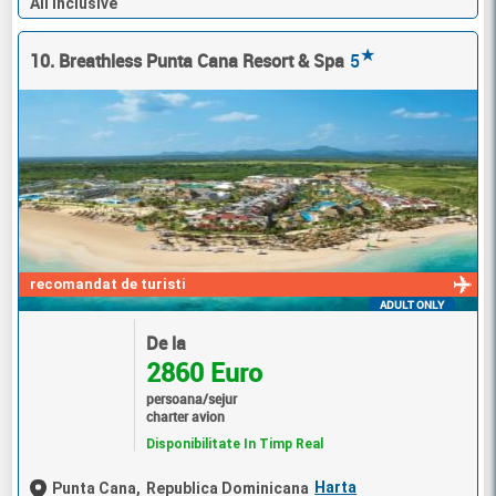
All Inclusive
★
10. Breathless Punta Cana Resort & Spa
5
recomandat de turisti
ADULT ONLY
De la
2860 Euro
persoana/sejur
charter avion
Disponibilitate In Timp Real
Harta
Punta Cana,
Republica Dominicana