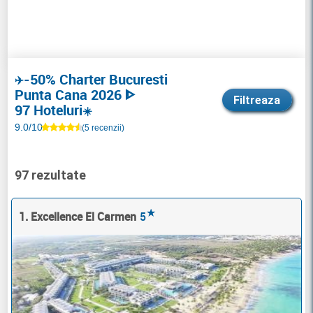
-50% Charter Bucuresti
✈️
Punta Cana 2026 ᐈ
Filtreaza
97 Hoteluri
☀️
9.0/10
(5 recenzii)
97 rezultate
★
1. Excellence El Carmen
5