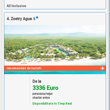
All Inclusive
★
4. Zoetry Agua
5
recomandat de turisti
De la
3336 Euro
persoana/sejur
charter avion
Disponibilitate In Timp Real