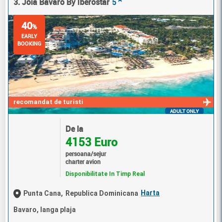
3. Joia Bavaro By Iberostar
5
40
%
EARLY
BOOKING
recomandat de turisti
ADULT ONLY
De la
4153 Euro
persoana/sejur
charter avion
Disponibilitate In Timp Real
Harta
Punta Cana,
Republica Dominicana
Bavaro, langa plaja