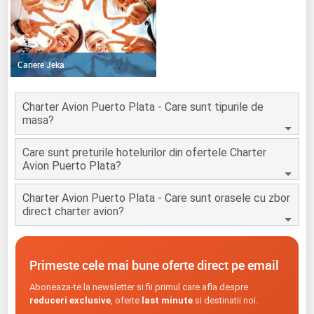
Cariere Jeka
Charter Avion Puerto Plata - Care sunt tipurile de
masa?
Care sunt preturile hotelurilor din ofertele Charter
Avion Puerto Plata?
Charter Avion Puerto Plata - Care sunt orasele cu zbor
direct charter avion?
Primeste cele mai bune oferte direct pe email
Aboneaza-te la newsletter si fii primul care afla despre
reduceri exclusive
, oferte
last minute
si destinatii noi.