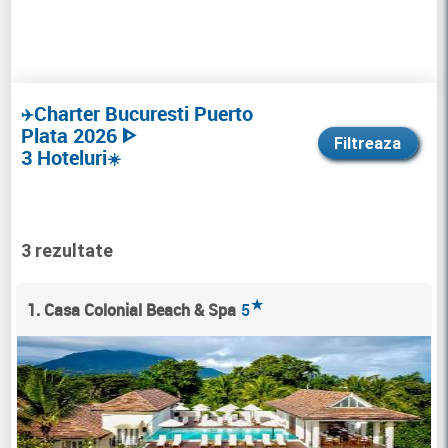
Charter Bucuresti Puerto
✈️
Plata 2026 ᐈ
Filtreaza
3 Hoteluri
☀️
3 rezultate
★
1. Casa Colonial Beach & Spa
5