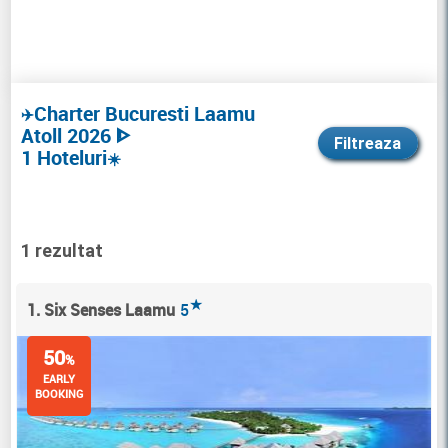
Charter Bucuresti Laamu
✈️
Atoll 2026 ᐈ
Filtreaza
1 Hoteluri
☀️
1 rezultat
★
1. Six Senses Laamu
5
50
%
EARLY
BOOKING