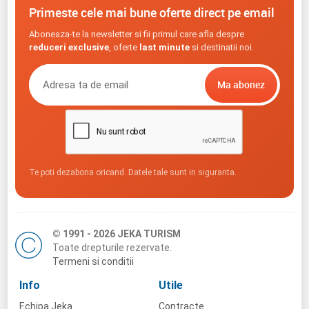
Primeste cele mai bune oferte direct pe email
Aboneaza-te la newsletter si fii primul care afla despre
reduceri exclusive
, oferte
last minute
si destinatii noi.
Te poti dezabona oricand. Datele tale sunt in siguranta.
© 1991 - 2026 JEKA TURISM
Toate drepturile rezervate.
Termeni si conditii
Info
Utile
Echipa Jeka
Contracte