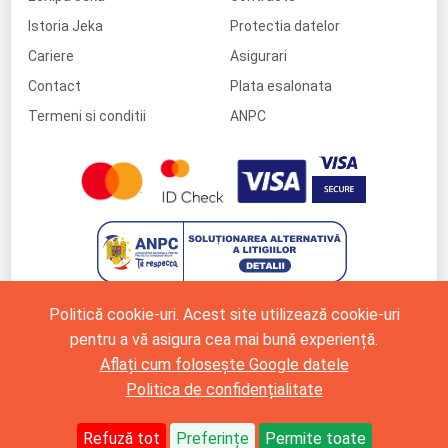
Istoria Jeka
Protectia datelor
Cariere
Asigurari
Contact
Plata esalonata
Termeni si conditii
ANPC
Politică cookie-uri. Acest site utilizează cookie-uri
pentru a vă asigura cea mai bună experiență.
Aflați cum folosește Google datele
Politica de confidențialitate
Refuză tot
Preferințe
Permite toate