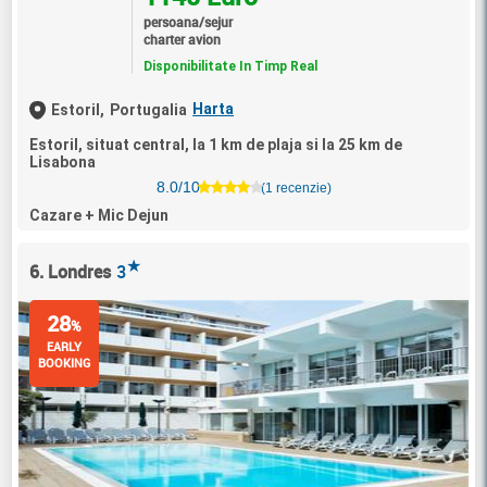
persoana/sejur
charter avion
Disponibilitate In Timp Real
Harta
Estoril,
Portugalia
Estoril, situat central, la 1 km de plaja si la 25 km de
Lisabona
8.0/10
(1 recenzie)
Cazare + Mic Dejun
★
6. Londres
3
28
%
EARLY
BOOKING