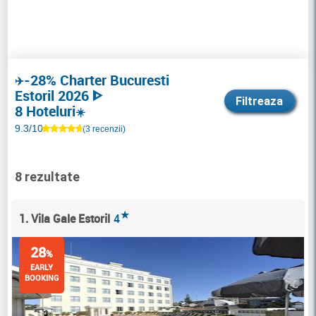
-28% Charter Bucuresti
✈️
Estoril 2026 ᐈ
Filtreaza
8 Hoteluri
☀️
9.3/10
(3 recenzii)
8 rezultate
★
1. Vila Gale Estoril
4
28
%
EARLY
BOOKING