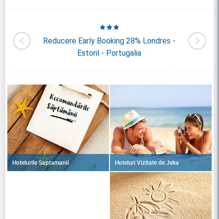
storil -
Reducere Early Booking 28% Londres -
Reduc
Estoril - Portugalia
Hoteluri Vizitate de Jeka
Hotelurile Saptamanii