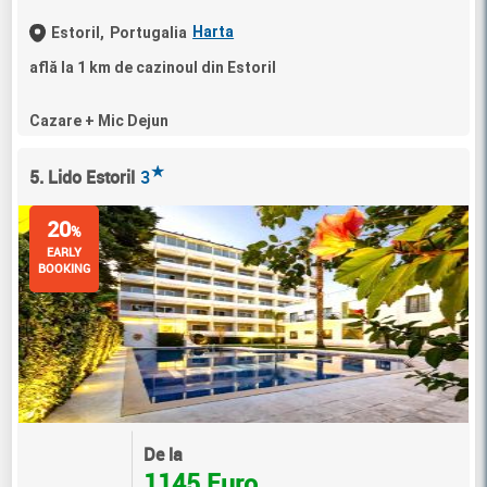
Harta
Estoril,
Portugalia
află la 1 km de cazinoul din Estoril
Cazare + Mic Dejun
★
5. Lido Estoril
3
20
%
EARLY
BOOKING
De la
1145 Euro