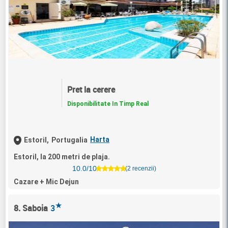
Pret la cerere
Disponibilitate In Timp Real
Harta
Estoril,
Portugalia
Estoril, la 200 metri de plaja.
10.0/10
(2 recenzii)
Cazare + Mic Dejun
★
8. Saboia
3