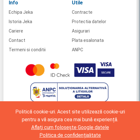
Info
Utile
Echipa Jeka
Contracte
Istoria Jeka
Protectia datelor
Cariere
Asigurari
Contact
Plata esalonata
Termeni si conditii
ANPC
Politică cookie-uri. Acest site utilizează cookie-uri
pentru a vă asigura cea mai bună experiență.
Aflați cum folosește Google datele
Politica de confidențialitate