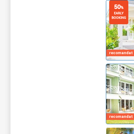
50
%
EARLY
BOOKING
recomandat d
recomandat d