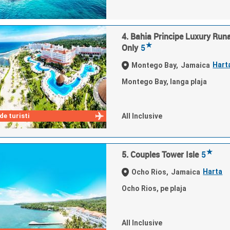
4. Bahia Principe Luxury Run
★
Only
5
Hart
Montego Bay,
Jamaica
Montego Bay, langa plaja
e turisti
All Inclusive
★
5. Couples Tower Isle
5
Harta
Ocho Rios,
Jamaica
Ocho Rios, pe plaja
All Inclusive