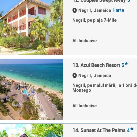
12. Couples Swept Away
5
Harta
Negril,
Jamaica
Negril, pe plaja 7-Mile
All Inclusive
★
13. Azul Beach Resort
5
Negril,
Jamaica
Negril, pe malul mării, la 1 oră
Montego
All Inclusive
★
14. Sunset At The Palms
4