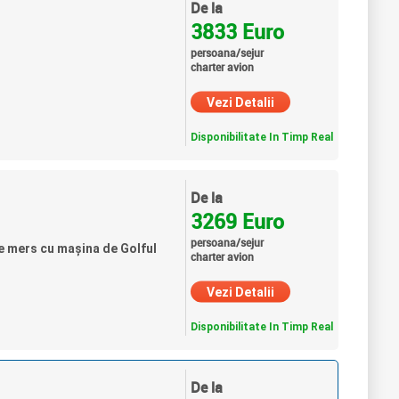
De la
3833 Euro
persoana/sejur
charter avion
Vezi Detalii
Disponibilitate In Timp Real
De la
3269 Euro
persoana/sejur
 de mers cu mașina de Golful
charter avion
Vezi Detalii
Disponibilitate In Timp Real
De la