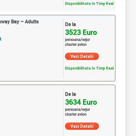
Disponibilitate In Timp Real
away Bay – Adults
De la
3523 Euro
a
persoana/sejur
charter avion
Vezi Detalii
Disponibilitate In Timp Real
De la
3634 Euro
persoana/sejur
charter avion
Vezi Detalii