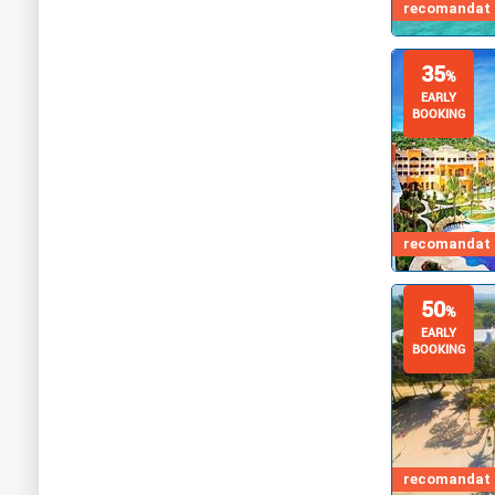
recomandat d
35
%
EARLY
BOOKING
recomandat d
50
%
EARLY
BOOKING
recomandat d