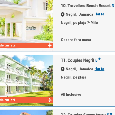
10. Travellers Beach Resort
3
Harta
Negril,
Jamaica
Negril, pe plaja 7-Mile
Cazare fara masa
e turisti
★
11. Couples Negril
5
Harta
Negril,
Jamaica
Negril, pe plaja
All Inclusive
e turisti
★