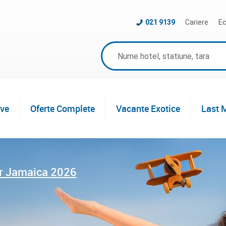
021 9139
Cariere
Ec
ive
Oferte Complete
Vacante Exotice
Last 
r Jamaica 2026