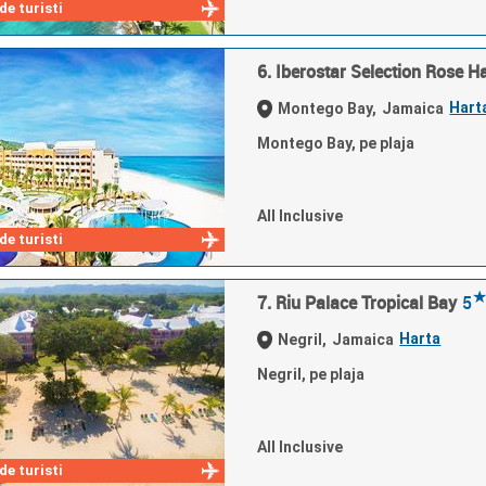
e turisti
6. Iberostar Selection Rose Ha
Hart
Montego Bay,
Jamaica
Montego Bay, pe plaja
All Inclusive
e turisti
7. Riu Palace Tropical Bay
5
Harta
Negril,
Jamaica
Negril, pe plaja
All Inclusive
e turisti