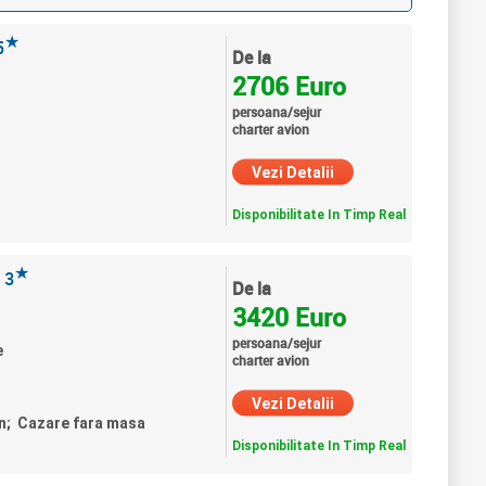
★
5
De la
2706 Euro
persoana/sejur
charter avion
Vezi Detalii
Disponibilitate In Timp Real
★
3
De la
3420 Euro
persoana/sejur
e
charter avion
Vezi Detalii
un; Cazare fara masa
Disponibilitate In Timp Real