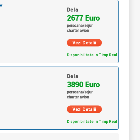
★
De la
2677 Euro
persoana/sejur
charter avion
Vezi Detalii
Disponibilitate In Timp Real
De la
3890 Euro
persoana/sejur
charter avion
Vezi Detalii
Disponibilitate In Timp Real