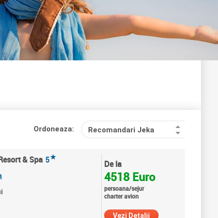
Ordoneaza:
Recomandari Jeka
★
Resort & Spa
5
De la
4518 Euro
a
persoana/sejur
i
charter avion
Vezi Detalii