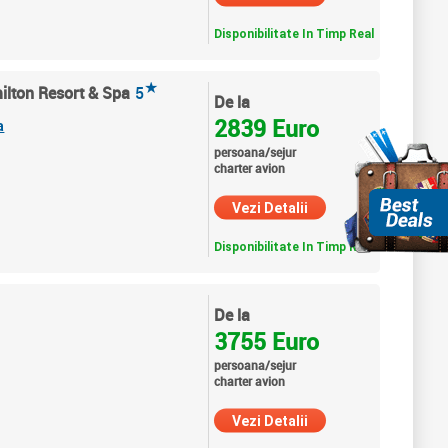
Disponibilitate In Timp Real
★
ilton Resort & Spa
5
De la
2839 Euro
a
persoana/sejur
charter avion
Vezi Detalii
Disponibilitate In Timp Real
De la
3755 Euro
persoana/sejur
charter avion
Vezi Detalii