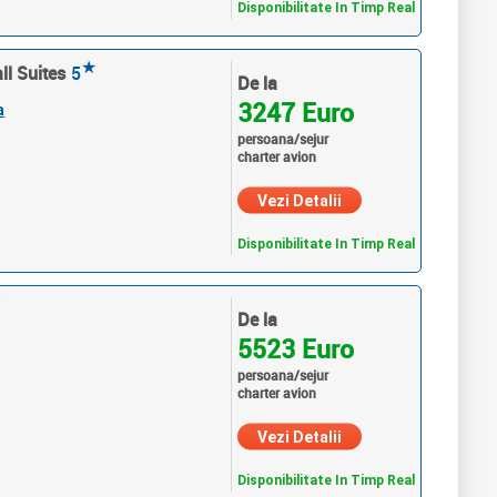
Disponibilitate In Timp Real
★
ll Suites
5
De la
3247 Euro
a
persoana/sejur
charter avion
Vezi Detalii
Disponibilitate In Timp Real
★
De la
5523 Euro
persoana/sejur
charter avion
Vezi Detalii
Disponibilitate In Timp Real