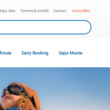
hipa Jeka
Termeni & conditii
Contact
 Contul Meu
Minute
Early Booking
Sejur Munte