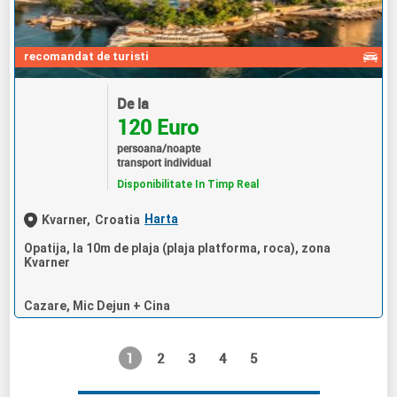
recomandat de turisti
De la
120 Euro
persoana/noapte
transport individual
Disponibilitate In Timp Real
Harta
Kvarner,
Croatia
Opatija, la 10m de plaja (plaja platforma, roca), zona
Kvarner
Cazare, Mic Dejun + Cina
1
2
3
4
5