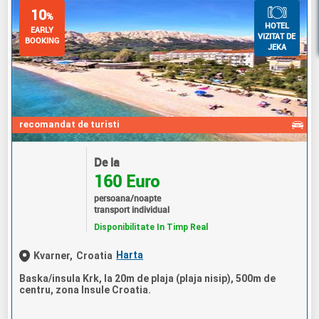
10
%
HOTEL
EARLY
VIZITAT DE
BOOKING
JEKA
recomandat de turisti
De la
160 Euro
persoana/noapte
transport individual
Disponibilitate In Timp Real
Harta
Kvarner,
Croatia
Baska/insula Krk, la 20m de plaja (plaja nisip), 500m de
centru, zona Insule Croatia.