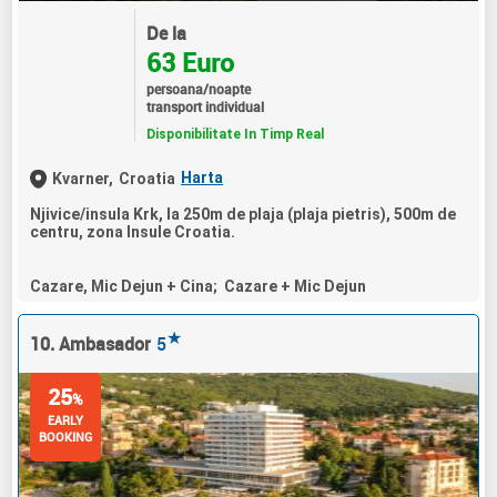
De la
63 Euro
persoana/noapte
transport individual
Disponibilitate In Timp Real
Harta
Kvarner,
Croatia
Njivice/insula Krk, la 250m de plaja (plaja pietris), 500m de
centru, zona Insule Croatia.
Cazare, Mic Dejun + Cina; Cazare + Mic Dejun
★
10. Ambasador
5
25
%
EARLY
BOOKING