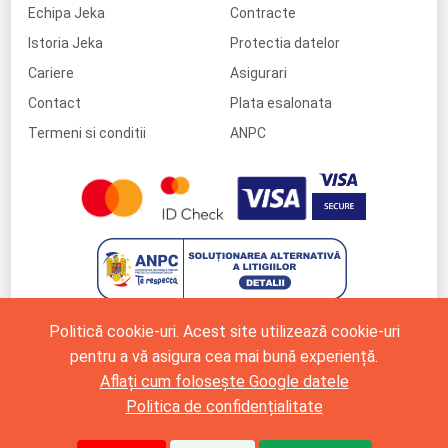
Echipa Jeka
Contracte
Istoria Jeka
Protectia datelor
Cariere
Asigurari
Contact
Plata esalonata
Termeni si conditii
ANPC
Politică cookie-uri. Acest site utilizează cookie-uri
pentru a vă asigura cea mai bună experiență.
Aflați cum folosește Google datele
Politica de confidențialitate