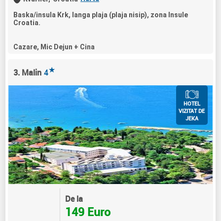
Baska/insula Krk, langa plaja (plaja nisip), zona Insule
Croatia.
Cazare, Mic Dejun + Cina
★
3. Malin
4
HOTEL
VIZITAT DE
JEKA
De la
149 Euro