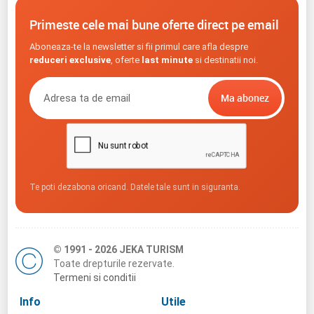
Primeste cele mai bune oferte direct pe email
Aboneaza-te la newsletter si fii primul care afla despre
reduceri exclusive
, oferte
last minute
si destinatii noi.
Te poti dezabona oricand. Datele tale sunt in siguranta.
© 1991 - 2026 JEKA TURISM
Toate drepturile rezervate.
Termeni si conditii
Info
Utile