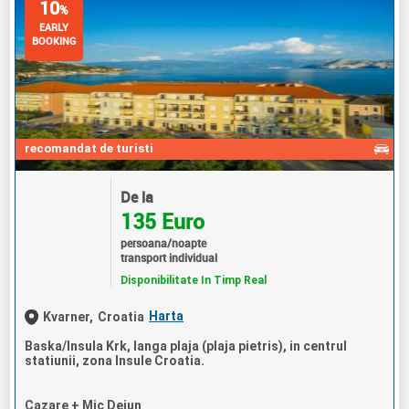
10
%
EARLY
BOOKING
recomandat de turisti
De la
135 Euro
persoana/noapte
transport individual
Disponibilitate In Timp Real
Harta
Kvarner,
Croatia
Baska/Insula Krk, langa plaja (plaja pietris), in centrul
statiunii, zona Insule Croatia.
Cazare + Mic Dejun