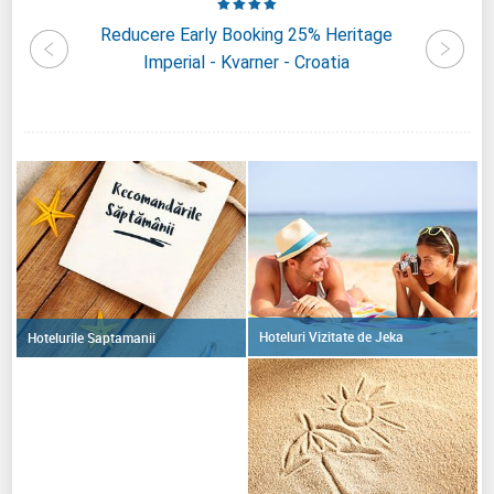
asador -
Reducere Early Booking 25% Heritage
R
Imperial - Kvarner - Croatia
Falke
Hoteluri Vizitate de Jeka
Hotelurile Saptamanii