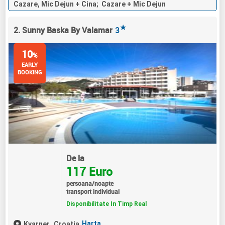
Cazare, Mic Dejun + Cina; Cazare + Mic Dejun
★
2. Sunny Baska By Valamar
3
10
%
EARLY
BOOKING
De la
117 Euro
persoana/noapte
transport individual
Disponibilitate In Timp Real
Harta
Kvarner,
Croatia