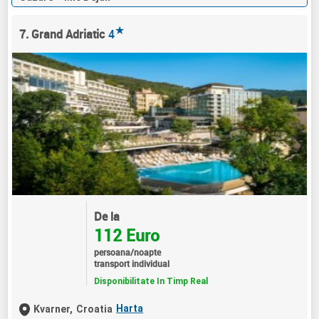
★
7. Grand Adriatic
4
De la
112 Euro
persoana/noapte
transport individual
Disponibilitate In Timp Real
Harta
Kvarner,
Croatia