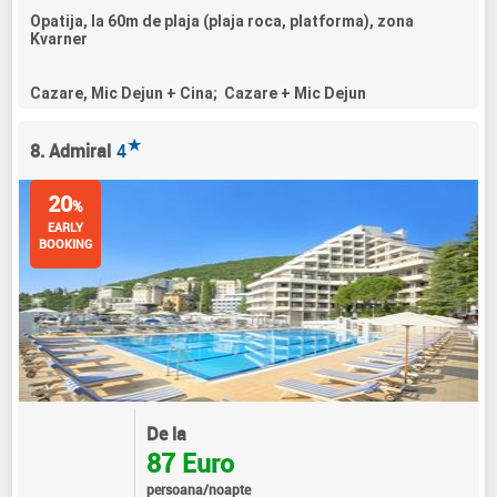
Opatija, la 60m de plaja (plaja roca, platforma), zona
Kvarner
Cazare, Mic Dejun + Cina; Cazare + Mic Dejun
★
8. Admiral
4
20
%
EARLY
BOOKING
De la
87 Euro
persoana/noapte