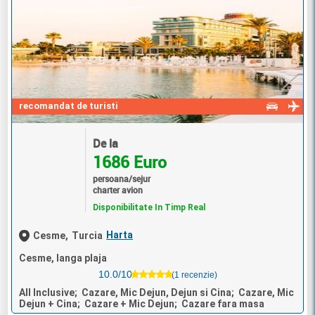
recomandat de turisti
De la
1686 Euro
persoana/sejur
charter avion
Disponibilitate In Timp Real
Harta
Cesme,
Turcia
Cesme, langa plaja
10.0/10
(1 recenzie)
All Inclusive; Cazare, Mic Dejun, Dejun si Cina; Cazare, Mic
Dejun + Cina; Cazare + Mic Dejun; Cazare fara masa