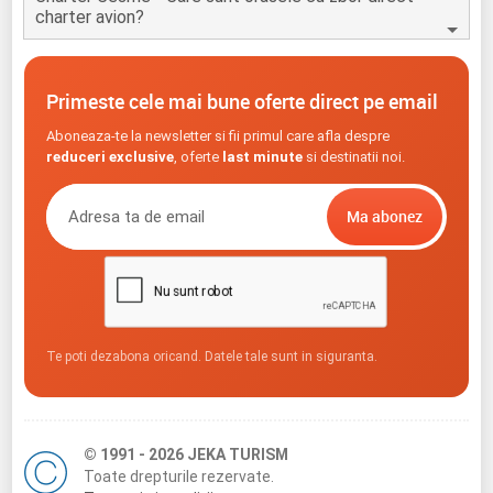
charter avion?
Primeste cele mai bune oferte direct pe email
Aboneaza-te la newsletter si fii primul care afla despre
reduceri exclusive
, oferte
last minute
si destinatii noi.
Te poti dezabona oricand. Datele tale sunt in siguranta.
© 1991 - 2026 JEKA TURISM
Toate drepturile rezervate.