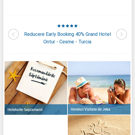
live -
Reducere Early Booking 40% Grand Hotel
Reduc
Ontur - Cesme - Turcia
The
Hoteluri Vizitate de Jeka
Hotelurile Saptamanii