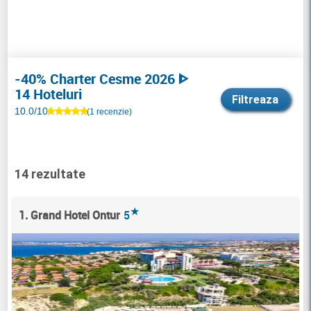
-40% Charter Cesme 2026 ᐈ
14 Hoteluri
Filtreaza
10.0/10
(1 recenzie)
14 rezultate
★
1. Grand Hotel Ontur
5