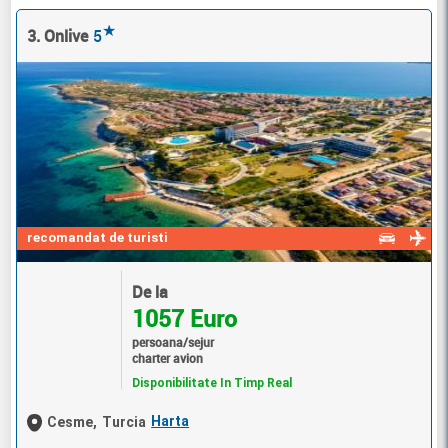
★
3. Onlive
5
recomandat de turisti
De la
1057 Euro
persoana/sejur
charter avion
Disponibilitate In Timp Real
Harta
Cesme,
Turcia