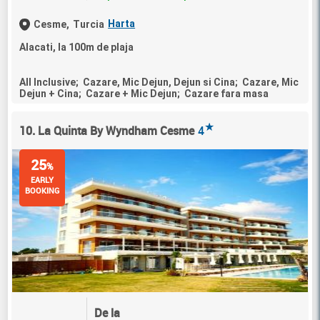
Harta
Cesme,
Turcia
Alacati, la 100m de plaja
All Inclusive; Cazare, Mic Dejun, Dejun si Cina; Cazare, Mic
Dejun + Cina; Cazare + Mic Dejun; Cazare fara masa
★
10. La Quinta By Wyndham Cesme
4
25
%
EARLY
BOOKING
De la