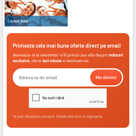
Cariere Jeka
Primeste cele mai bune oferte direct pe email
Aboneaza-te la newsletter si fii primul care afla despre
reduceri
exclusive
, oferte
last minute
si destinatii noi.
Te poti dezabona oricand. Datele tale sunt in siguranta.