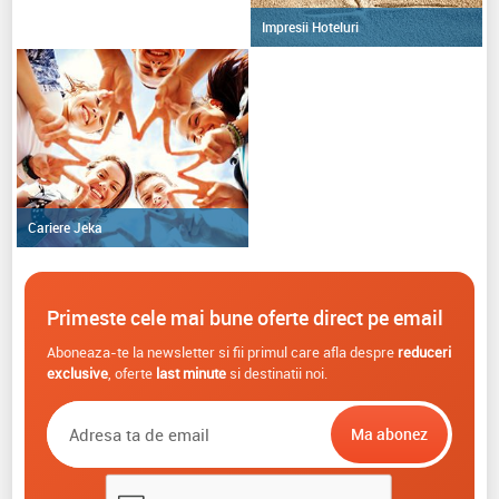
Impresii Hoteluri
Cariere Jeka
Primeste cele mai bune oferte direct pe email
Aboneaza-te la newsletter si fii primul care afla despre
reduceri
exclusive
, oferte
last minute
si destinatii noi.