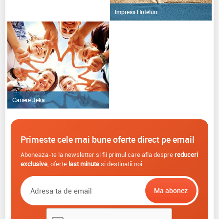
Impresii Hoteluri
Cariere Jeka
Primeste cele mai bune oferte direct pe email
Aboneaza-te la newsletter si fii primul care afla despre
reduceri
exclusive
, oferte
last minute
si destinatii noi.