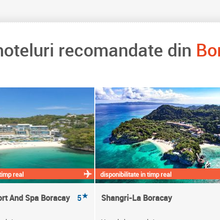
hoteluri recomandate din
Bo
 timp real
disponibilitate in timp real
★
rt And Spa Boracay
5
Shangri-La Boracay