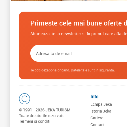
Primeste cele mai bune oferte d
Aboneaza-te la newsletter si fii primul care afla 
Te poti dezabona oricand. Datele tale sunt in siguranta.
Info
Echipa Jeka
© 1991 - 2026 JEKA TURISM
Istoria Jeka
Toate drepturile rezervate.
Cariere
Termeni si conditii
Contact