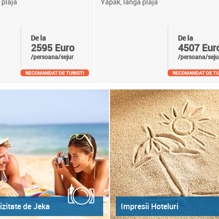
 plaja
Yapak, langa plaja
De la
De la
2595 Euro
4507 Eur
/persoana/sejur
/persoana/seju
RECOMANDAT DE TURISTI
RECOMANDAT DE TU
izitate de Jeka
Impresii Hoteluri