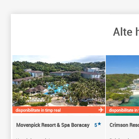
Alte 
disponibilitate in timp real
disponibilitate in
★
Movenpick Resort & Spa Boracay
5
Crimson Reso