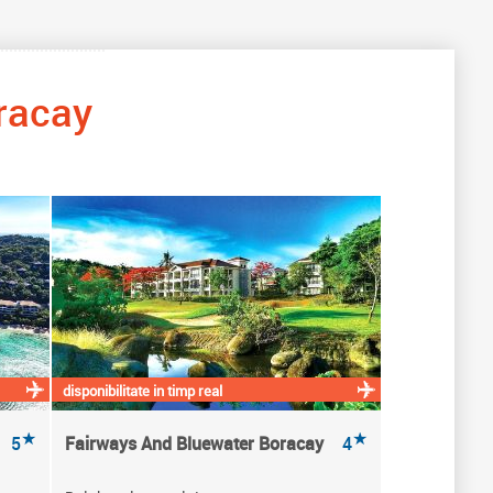
racay
disponibilitate in timp real
★
★
5
Fairways And Bluewater Boracay
4