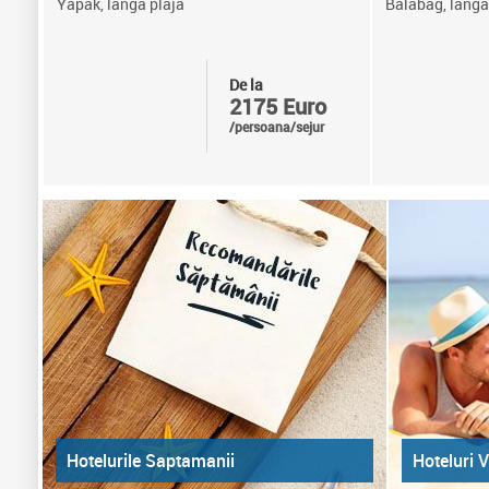
Yapak, langa plaja
Balabag, langa
De la
2175 Euro
/persoana/sejur
Hoteluri V
Hotelurile Saptamanii