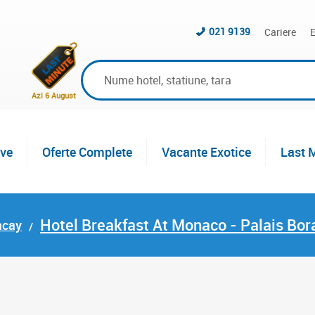
021 9139
Cariere
E
Azi 6 August
ive
Oferte Complete
Vacante Exotice
Last 
Hotel Breakfast At Monaco - Palais Bo
acay