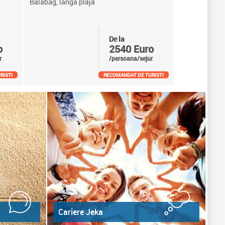
Balabag, langa plaja
De la
o
2540 Euro
r
/persoana/sejur
RISTI
RECOMANDAT DE TURISTI
Cariere Jeka