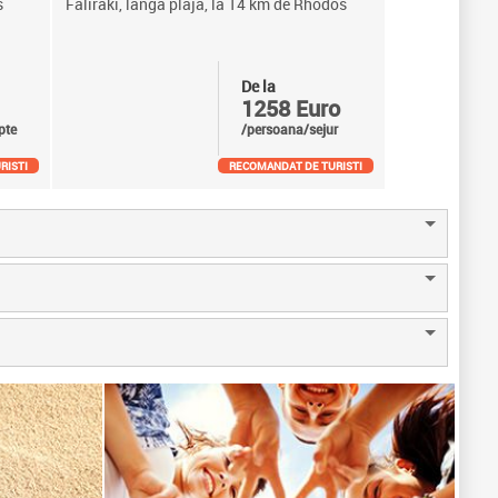
s
Faliraki, langa plaja, la 14 km de Rhodos
De la
1258 Euro
pte
/persoana/sejur
RISTI
RECOMANDAT DE TURISTI