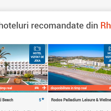
 hoteluri recomandate din
Rh
HOTEL
HO
VIZITAT DE
VIZI
JEKA
J
 timp real
disponibilitate in timp real
★
ki Beach
5
Rodos Palladium Leisure & Welln