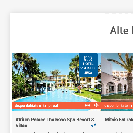
Alte
HOTEL
VIZITAT DE
JEKA
disponibilitate in timp real
disponibilitate in
Atrium Palace Thalasso Spa Resort &
Mitsis Falira
★
Villas
5