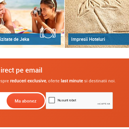
izitate de Jeka
Impresii Hoteluri
irect pe email
despre
reduceri exclusive
, oferte
last minute
si destinatii noi.