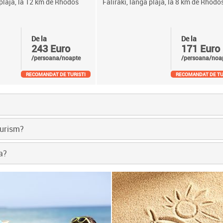
 plaja, la 12 km de Rhodos
Faliraki, langa plaja, la 8 km de Rhodo
De la
De la
243 Euro
171 Euro
/persoana/noapte
/persoana/noa
RECOMANDAT DE TURISTI
RECOMANDAT DE TU
Turism?
a?