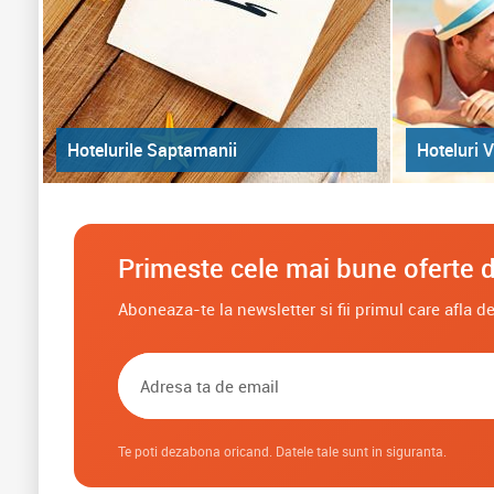
Hoteluri V
Hotelurile Saptamanii
Primeste cele mai bune oferte d
Aboneaza-te la newsletter si fii primul care afla 
Te poti dezabona oricand. Datele tale sunt in siguranta.