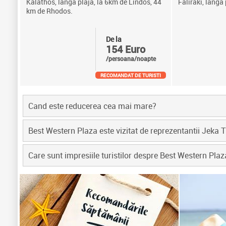
Kalathos, langa plaja, la 6km de Lindos, 44
Faliraki, langa
km de Rhodos.
De la
154 Euro
/persoana/noapte
RECOMANDAT DE TURISTI
Cand este reducerea cea mai mare?
Best Western Plaza este vizitat de reprezentantii Jeka 
Care sunt impresiile turistilor despre Best Western Plaz