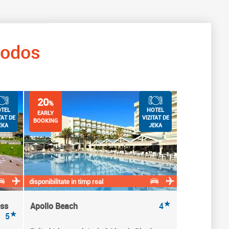
odos
20
%
TEL
HOTEL
EARLY
TAT DE
VIZITAT DE
BOOKING
EKA
JEKA
disponibilitate in timp real
★
ess
Apollo Beach
4
★
5