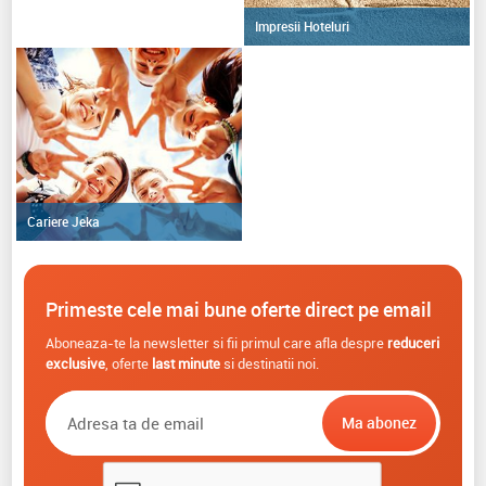
Impresii Hoteluri
Cariere Jeka
Primeste cele mai bune oferte direct pe email
Aboneaza-te la newsletter si fii primul care afla despre
reduceri
exclusive
, oferte
last minute
si destinatii noi.