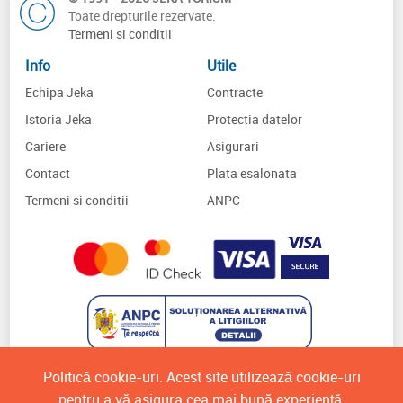
Toate drepturile rezervate.
Termeni si conditii
Info
Utile
Echipa Jeka
Contracte
Istoria Jeka
Protectia datelor
Cariere
Asigurari
Contact
Plata esalonata
Termeni si conditii
ANPC
Politică cookie-uri. Acest site utilizează cookie-uri
pentru a vă asigura cea mai bună experiență.