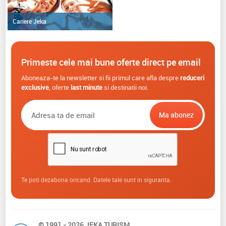
Cariere Jeka
Primeste cele mai bune oferte direct pe email
Aboneaza-te la newsletter si fii primul care afla despre
reduceri
exclusive
, oferte
last minute
si destinatii noi.
Te poti dezabona oricand. Datele tale sunt in siguranta.
© 1991 - 2026 JEKA TURISM