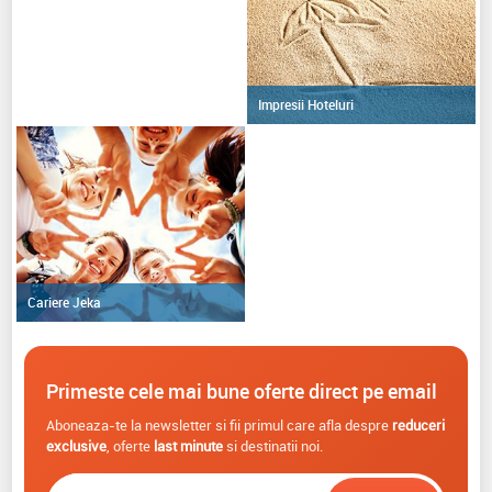
Impresii Hoteluri
Cariere Jeka
Primeste cele mai bune oferte direct pe email
Aboneaza-te la newsletter si fii primul care afla despre
reduceri
exclusive
, oferte
last minute
si destinatii noi.