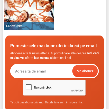
Cariere Jeka
Primeste cele mai bune oferte direct pe email
Aboneaza-te la newsletter si fii primul care afla despre
reduceri
exclusive
, oferte
last minute
si destinatii noi.
Te poti dezabona oricand. Datele tale sunt in siguranta.