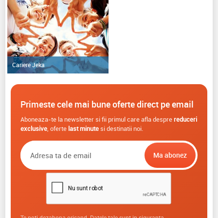
Cariere Jeka
Primeste cele mai bune oferte direct pe email
Aboneaza-te la newsletter si fii primul care afla despre
reduceri
exclusive
, oferte
last minute
si destinatii noi.
Te poti dezabona oricand. Datele tale sunt in siguranta.