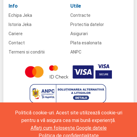
Info
Utile
Echipa Jeka
Contracte
Istoria Jeka
Protectia datelor
Cariere
Asigurari
Contact
Plata esalonata
Termeni si conditii
ANPC
Politică cookie-uri. Acest site utilizează cookie-uri
pentru a vă asigura cea mai bună experiență.
Aflați cum folosește Google datele
Politica de confidențialitate