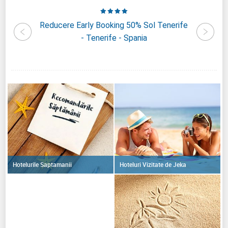
reams
Reducere Early Booking 50% Sol Tenerife
Reduce
nerife -
- Tenerife - Spania
Ade
Hoteluri Vizitate de Jeka
Hotelurile Saptamanii