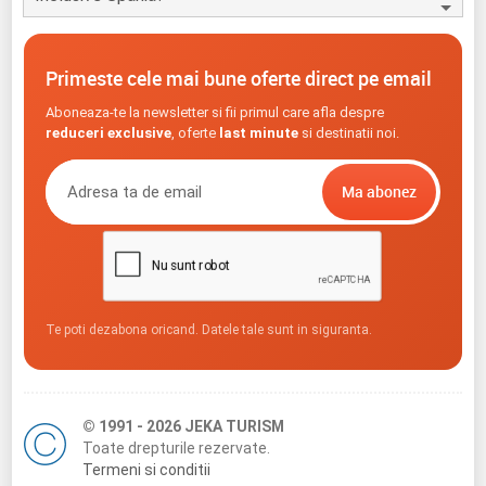
Primeste cele mai bune oferte direct pe email
Aboneaza-te la newsletter si fii primul care afla despre
reduceri exclusive
, oferte
last minute
si destinatii noi.
Te poti dezabona oricand. Datele tale sunt in siguranta.
© 1991 - 2026 JEKA TURISM
Toate drepturile rezervate.
Termeni si conditii