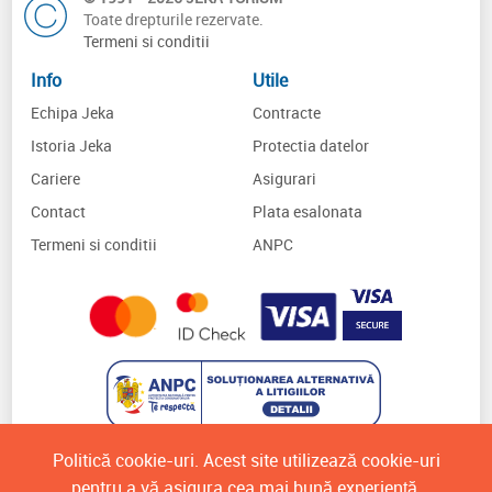
Toate drepturile rezervate.
Termeni si conditii
Info
Utile
Echipa Jeka
Contracte
Istoria Jeka
Protectia datelor
Cariere
Asigurari
Contact
Plata esalonata
Termeni si conditii
ANPC
Politică cookie-uri. Acest site utilizează cookie-uri
pentru a vă asigura cea mai bună experiență.