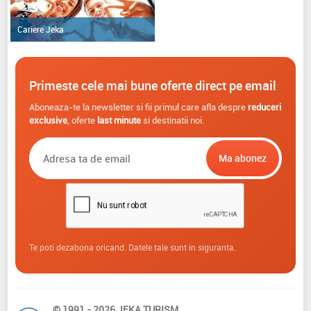
Cariere Jeka
Primeste cele mai bune oferte direct pe email
Aboneaza-te la newsletter si fii primul care afla despre
reduceri
exclusive
, oferte
last minute
si destinatii noi.
Te poti dezabona oricand. Datele tale sunt in siguranta.
© 1991 - 2026 JEKA TURISM