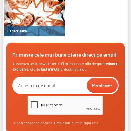
Cariere Jeka
Primeste cele mai bune oferte direct pe email
Aboneaza-te la newsletter si fii primul care afla despre
reduceri
exclusive
, oferte
last minute
si destinatii noi.
Te poti dezabona oricand. Datele tale sunt in siguranta.