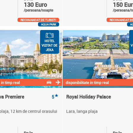
130 Euro
150 Eur
/persoana/noapte
/persoana/n
RECOMANDAT DE TURISTI
RECOMANDAT DE
AQUA PARK
A
HOTEL
VIZITAT DE
V
JEKA
 in timp real
disponibilitate in timp real
★
va Premiere
5
Royal Holiday Palace
plaja, 12 km de centrul orasului
Lara, langa plaja