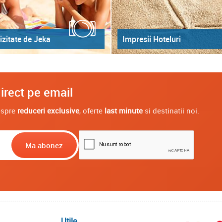
izitate de Jeka
Impresii Hoteluri
irect pe email
despre
reduceri exclusive
, oferte
last minute
si destinatii noi.
Utile