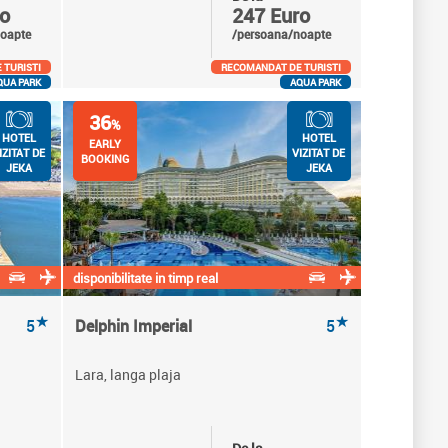
o
247 Euro
oapte
/persoana/noapte
 TURISTI
RECOMANDAT DE TURISTI
QUA PARK
AQUA PARK
36
%
HOTEL
HOTEL
EARLY
IZITAT DE
VIZITAT DE
BOOKING
JEKA
JEKA
disponibilitate in timp real
★
★
5
Delphin Imperial
5
Lara, langa plaja