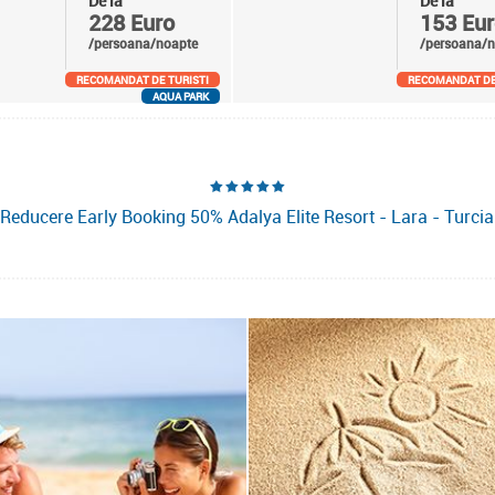
De la
De la
228 Euro
153 Eur
/persoana/noapte
/persoana/n
RECOMANDAT DE TURISTI
RECOMANDAT DE
AQUA PARK
Reducere Early Booking 50% Adalya Elite Resort - Lara - Turcia