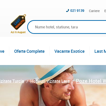
021 9139
Cariere
E
Azi 6 August
ive
Oferte Complete
Vacante Exotice
Last 
Poze Hotel W
izitate Turcia
Hoteluri vizitate Lara