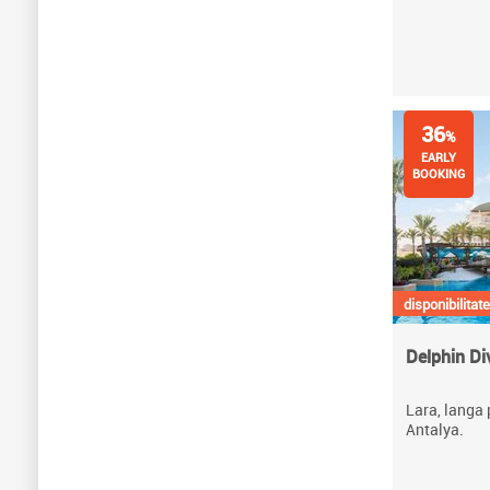
36
%
EARLY
BOOKING
disponibilitate
Delphin Di
Lara, langa 
Antalya.