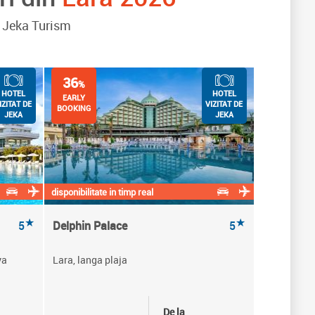
de Jeka Turism
36
%
HOTEL
HOTEL
EARLY
IZITAT DE
VIZITAT DE
BOOKING
JEKA
JEKA
disponibilitate in timp real
★
★
5
Delphin Palace
5
ya
Lara, langa plaja
De la