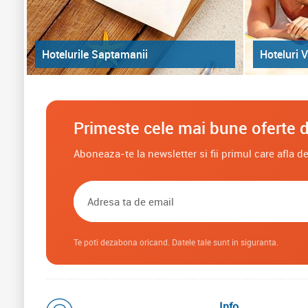
Hoteluri V
Hotelurile Saptamanii
Primeste cele mai bune oferte d
Aboneaza-te la newsletter si fii primul care afla 
Te poti dezabona oricand. Datele tale sunt in siguranta.
Info