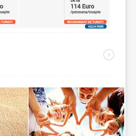
De la
o
114 Euro
oapte
/persoana/noapte
 TURISTI
RECOMANDAT DE TURISTI
AQUA PARK