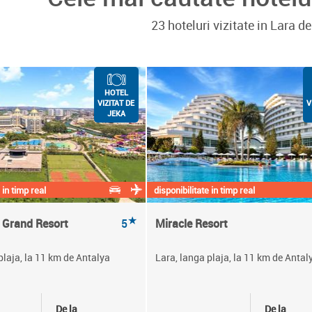
23 hoteluri vizitate in Lara 
HOTEL
VIZITAT DE
V
JEKA
 in timp real
disponibilitate in timp real
★
 Grand Resort
5
Miracle Resort
plaja, la 11 km de Antalya
Lara, langa plaja, la 11 km de Antal
De la
De la