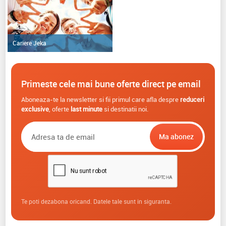
Cariere Jeka
Primeste cele mai bune oferte direct pe email
Aboneaza-te la newsletter si fii primul care afla despre
reduceri
exclusive
, oferte
last minute
si destinatii noi.
Te poti dezabona oricand. Datele tale sunt in siguranta.