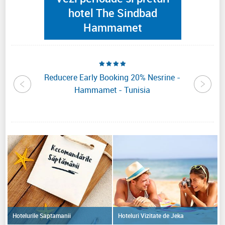
hotel The Sindbad
Hammamet
sdrubal
Reducere Early Booking 20% Nesrine -
Reduce
amet -
Hammamet - Tunisia
Thala
Hoteluri Vizitate de Jeka
Hotelurile Saptamanii