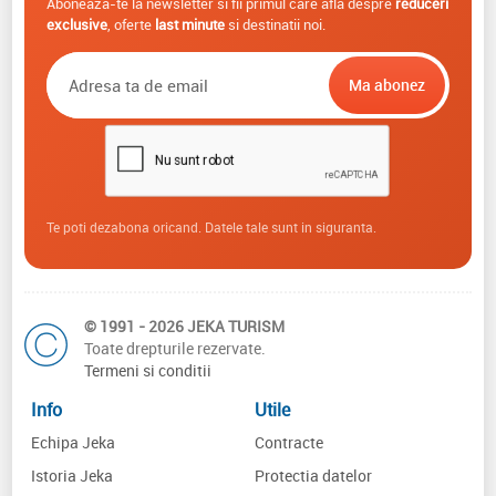
Aboneaza-te la newsletter si fii primul care afla despre
reduceri
exclusive
, oferte
last minute
si destinatii noi.
Te poti dezabona oricand. Datele tale sunt in siguranta.
© 1991 - 2026 JEKA TURISM
Toate drepturile rezervate.
Termeni si conditii
Info
Utile
Echipa Jeka
Contracte
Istoria Jeka
Protectia datelor