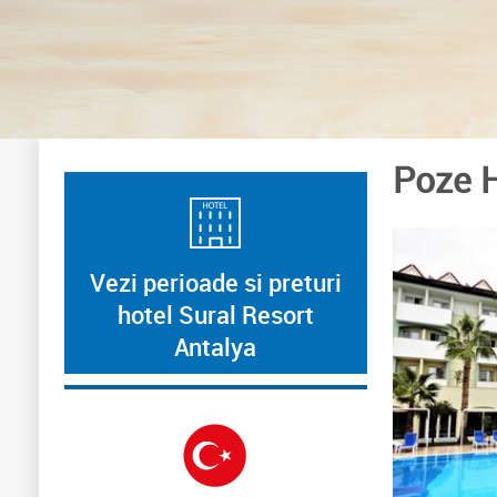
Poze H
Vezi perioade si preturi
hotel Sural Resort
Antalya