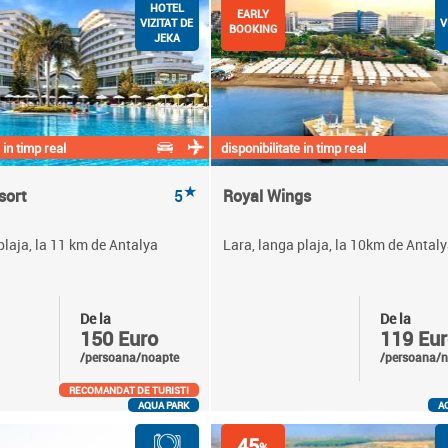
HOTEL
EARLY
VIZITAT DE
V
BOOKING
JEKA
 in timp real
disponibilitate in timp real
★
sort
5
Royal Wings
plaja, la 11 km de Antalya
Lara, langa plaja, la 10km de Antal
De la
De la
150 Euro
119 Eur
/persoana/noapte
/persoana/n
RECOMANDAT DE TURISTI
AQUA PARK
A
45