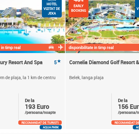
%
HOTEL
EARLY
VIZITAT DE
V
BOOKING
JEKA
 in timp real
disponibilitate in timp real
★
ury Resort And Spa
5
Cornelia Diamond Golf Resort 
0m de plaja, la 1 km de centru
Belek, langa plaja
De la
De la
193 Euro
156 Eur
/persoana/noapte
/persoana/n
RECOMANDAT DE TURISTI
RECOMANDAT DE
AQUA PARK
A