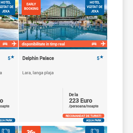
HOTEL
HOTEL
EARLY
IZITAT DE
VIZITAT DE
BOOKING
JEKA
JEKA
disponibilitate in timp real
★
★
5
Delphin Palace
5
ya
Lara, langa plaja
De la
o
223 Euro
oapte
/persoana/noapte
RECOMANDAT DE TURISTI
QUA PARK
AQUA PARK
36