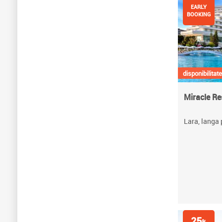
EARLY
BOOKING
disponibilitate
Miracle Re
Lara, langa 
25