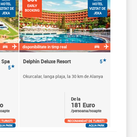
%
HOTEL
HOTEL
EARLY
IZITAT DE
VIZITAT DE
BOOKING
JEKA
JEKA
disponibilitate in timp real
★
& Spa
Delphin Deluxe Resort
5
★
5
Okurcalar, langa plaja, la 30 km de Alanya
De la
o
181 Euro
oapte
/persoana/noapte
 TURISTI
RECOMANDAT DE TURISTI
QUA PARK
AQUA PARK