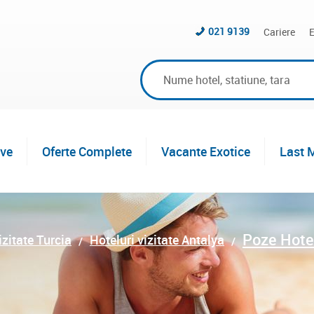
021 9139
Cariere
E
ive
Oferte Complete
Vacante Exotice
Last 
Poze Hotel
izitate Turcia
Hoteluri vizitate Antalya