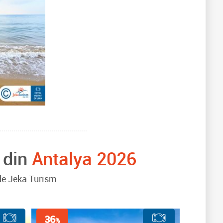
 din
Antalya 2026
 de Jeka Turism
36
%