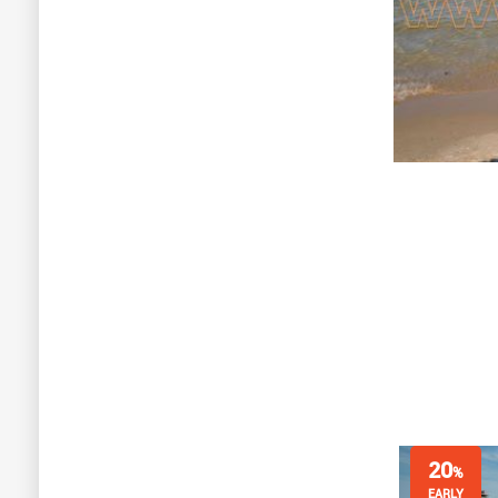
20
%
EARLY