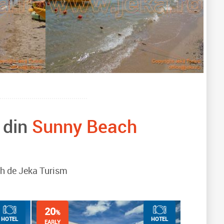
 din
Sunny Beach
ch de Jeka Turism
20
%
HOTEL
HOTEL
EARLY