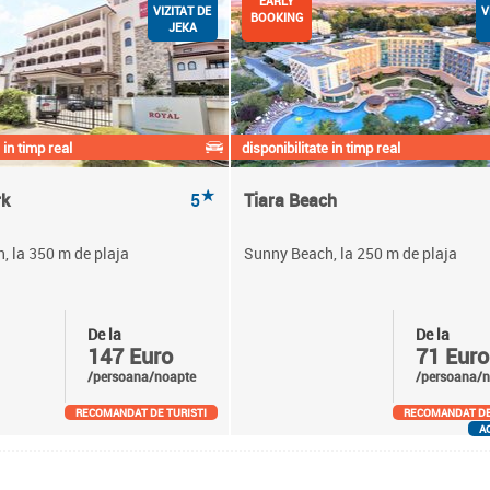
EARLY
VIZITAT DE
V
BOOKING
JEKA
 in timp real
disponibilitate in timp real
★
rk
5
Tiara Beach
, la 350 m de plaja
Sunny Beach, la 250 m de plaja
De la
De la
147 Euro
71 Euro
/persoana/noapte
/persoana/n
RECOMANDAT DE TURISTI
RECOMANDAT DE
A