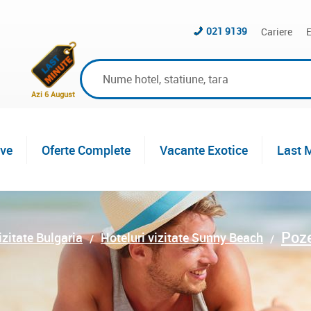
021 9139
Cariere
E
Azi 6 August
ive
Oferte Complete
Vacante Exotice
Last 
Poz
izitate Bulgaria
Hoteluri vizitate Sunny Beach