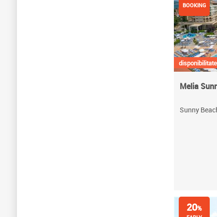
BOOKING
disponibilitate
Melia Sun
Sunny Beach
20
%