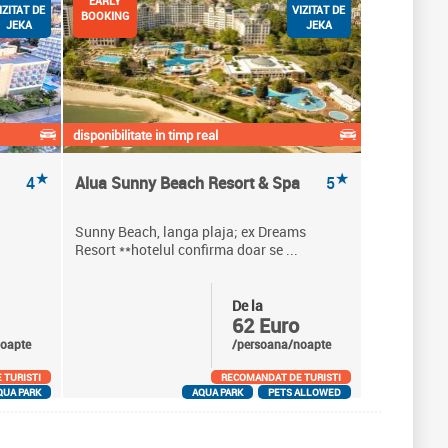
EARLY
IZITAT DE
VIZITAT DE
BOOKING
JEKA
JEKA
disponibilitate in timp real
★
★
4
Alua Sunny Beach Resort & Spa
5
Sunny Beach, langa plaja; ex Dreams
Resort **hotelul confirma doar se ...
De la
62 Euro
oapte
/persoana/noapte
 TURISTI
RECOMANDAT DE TURISTI
QUA PARK
AQUA PARK
PETS ALLOWED