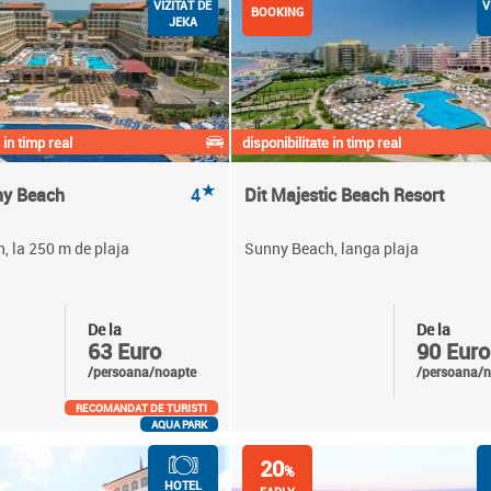
VIZITAT DE
V
BOOKING
JEKA
 in timp real
disponibilitate in timp real
★
ny Beach
4
Dit Majestic Beach Resort
, la 250 m de plaja
Sunny Beach, langa plaja
De la
De la
63 Euro
90 Euro
/persoana/noapte
/persoana/n
RECOMANDAT DE TURISTI
AQUA PARK
20
%
HOTEL