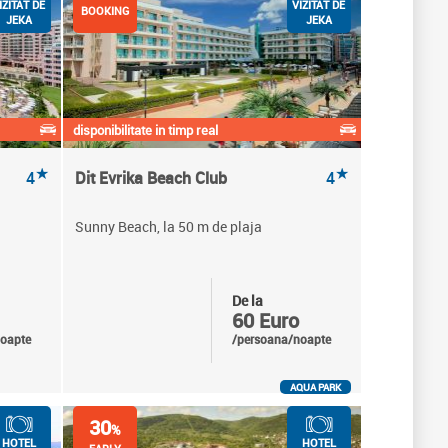
IZITAT DE
VIZITAT DE
BOOKING
JEKA
JEKA
disponibilitate in timp real
★
★
4
Dit Evrika Beach Club
4
Sunny Beach, la 50 m de plaja
De la
60 Euro
oapte
/persoana/noapte
AQUA PARK
30
%
HOTEL
HOTEL