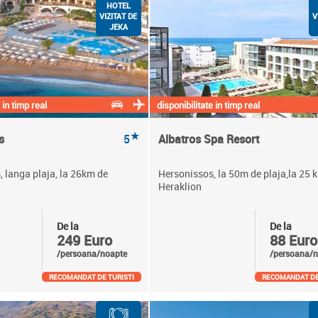
HOTEL
VIZITAT DE
V
JEKA
 in timp real
disponibilitate in timp real
★
s
5
Albatros Spa Resort
 langa plaja, la 26km de
Hersonissos, la 50m de plaja,la 25 
Heraklion
De la
De la
249 Euro
88 Euro
/persoana/noapte
/persoana/n
RECOMANDAT DE TURISTI
RECOMANDAT DE