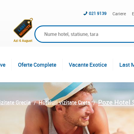
021 9139
Cariere
E
Azi 6 August
ive
Oferte Complete
Vacante Exotice
Last 
Poze Hotel 
izitate Grecia
Hoteluri vizitate Creta