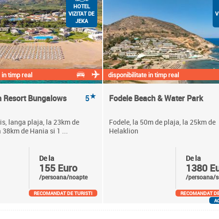
HOTEL
VIZITAT DE
V
JEKA
 in timp real
disponibilitate in timp real
★
h Resort Bungalows
5
Fodele Beach & Water Park
s, langa plaja, la 23km de
Fodele, la 50m de plaja, la 25km de
 38km de Hania si 1 ...
Helaklion
De la
De la
155 Euro
1380 E
/persoana/noapte
/persoana/s
RECOMANDAT DE TURISTI
RECOMANDAT DE
A