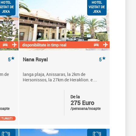
HOTEL
HOTEL
IZITAT DE
VIZITAT DE
JEKA
JEKA
disponibilitate in timp real
★
★
5
Nana Royal
5
km de
langa plaja, Anissaras, la 2km de
Hersonissos, la 27km de Heraklion. e ...
De la
275 Euro
oapte
/persoana/noapte
 TURISTI