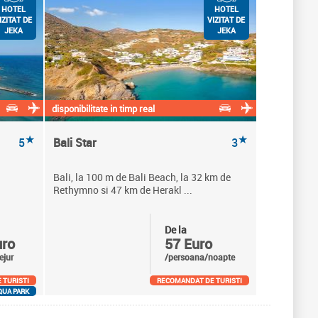
HOTEL
HOTEL
IZITAT DE
VIZITAT DE
JEKA
JEKA
disponibilitate in timp real
★
★
5
Bali Star
3
Bali, la 100 m de Bali Beach, la 32 km de
Rethymno si 47 km de Herakl ...
De la
uro
57 Euro
ejur
/persoana/noapte
 TURISTI
RECOMANDAT DE TURISTI
QUA PARK