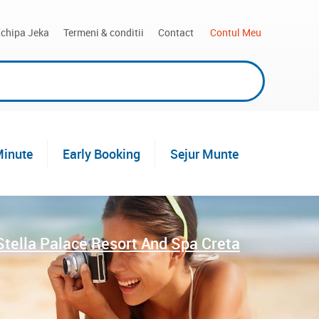
chipa Jeka
Termeni & conditii
Contact
 Contul Meu
Minute
Early Booking
Sejur Munte
Stella Palace Resort And Spa Creta