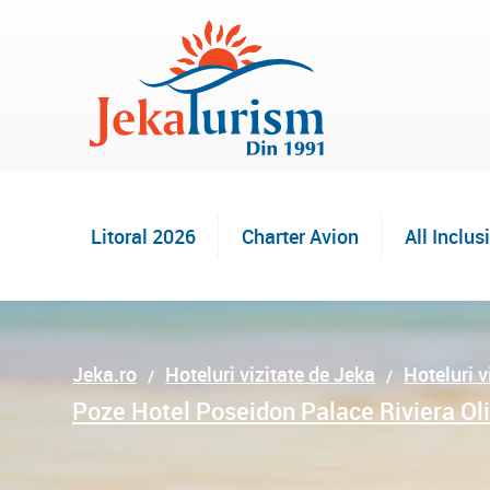
Litoral 2026
Charter Avion
All Inclus
Jeka.ro
Hoteluri vizitate de Jeka
Hoteluri v
Poze Hotel Poseidon Palace Riviera Ol