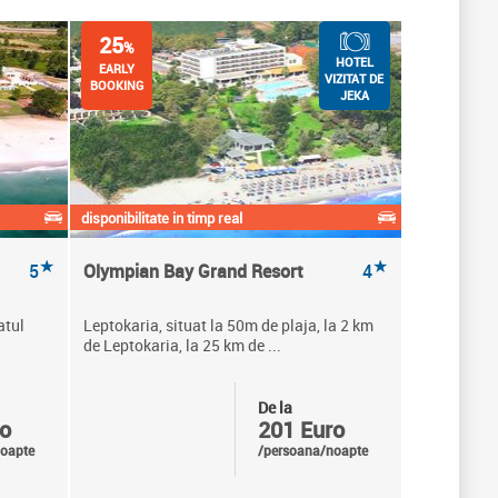
25
%
HOTEL
EARLY
VIZITAT DE
BOOKING
JEKA
disponibilitate in timp real
★
★
5
Olympian Bay Grand Resort
4
atul
Leptokaria, situat la 50m de plaja, la 2 km
de Leptokaria, la 25 km de ...
De la
o
201 Euro
oapte
/persoana/noapte