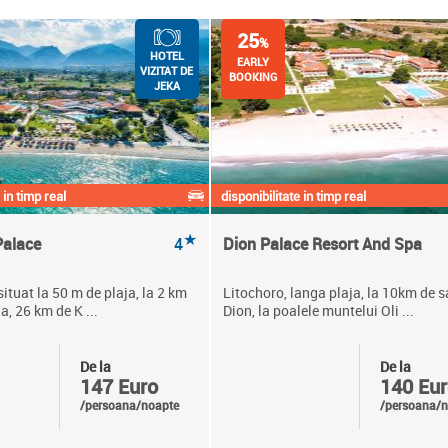
25
%
HOTEL
EARLY
VIZITAT DE
BOOKING
JEKA
 in timp real
disponibilitate in timp real
★
Palace
4
Dion Palace Resort And Spa
situat la 50 m de plaja, la 2 km
Litochoro, langa plaja, la 10km de s
a, 26 km de K ...
Dion, la poalele muntelui Oli ...
De la
De la
147 Euro
140 Eur
/persoana/noapte
/persoana/n