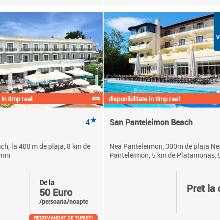
V
 in timp real
disponibilitate in timp real
★
4
San Panteleimon Beach
h, la 400 m de plaja, 8 km de
Nea Panteleimon, 300m de plaja Ne
rini
Panteleimon, 5 km de Platamonas, 9 
De la
Pret la 
50 Euro
/persoana/noapte
RECOMANDAT DE TURISTI