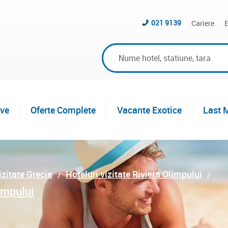
021 9139
Cariere
E
ive
Oferte Complete
Vacante Exotice
Last 
izitate Grecia
Hoteluri vizitate Riviera Olimpului
impului