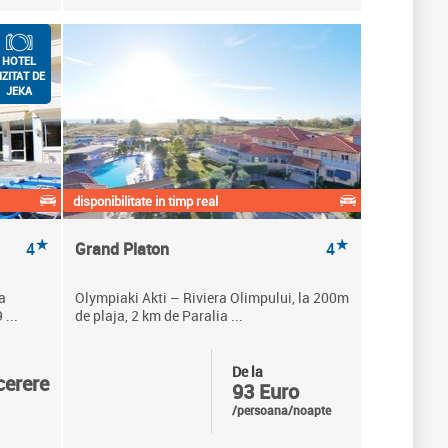
HOTEL
IZITAT DE
JEKA
disponibilitate in timp real
★
★
4
Grand Platon
4
a
Olympiaki Akti – Riviera Olimpului, la 200m
...
de plaja, 2 km de Paralia ...
De la
cerere
93 Euro
/persoana/noapte