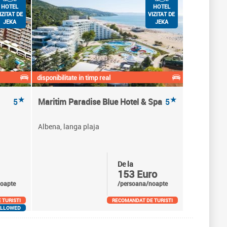
HOTEL
HOTEL
IZITAT DE
VIZITAT DE
JEKA
JEKA
disponibilitate in timp real
★
★
5
Maritim Paradise Blue Hotel & Spa
5
Albena, langa plaja
De la
153 Euro
oapte
/persoana/noapte
 TURISTI
RECOMANDAT DE TURISTI
ALLOWED