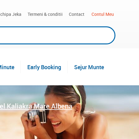
chipa Jeka
Termeni & conditii
Contact
 Contul Meu
Minute
Early Booking
Sejur Munte
el Kaliakra Mare Albena