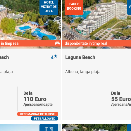
HOTEL
EARLY
VIZITAT DE
V
BOOKING
JEKA
 in timp real
disponibilitate in timp real
★
each
4
Laguna Beach
a plaja
Albena, langa plaja
De la
De la
110 Euro
55 Euro
/persoana/noapte
/persoana/n
RECOMANDAT DE TURISTI
PETS ALLOWED