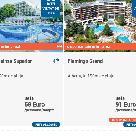
HOTEL
VIZITAT DE
V
JEKA
 in timp real
disponibilitate in timp real
★
alitsa Superior
4
Flamingo Grand
50m de plaja
Albena, la 150m de plaja
De la
De la
58 Euro
91 Euro
/persoana/noapte
/persoana/n
RECOMANDAT DE
PETS ALLOWED
PETS 