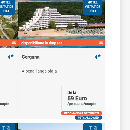
HOTEL
HOTEL
IZITAT DE
VIZITAT DE
JEKA
JEKA
disponibilitate in timp real
★
★
4
Gergana
4
Albena, langa plaja
De la
59 Euro
oapte
/persoana/noapte
RECOMANDAT DE TURISTI
PETS ALLOWED