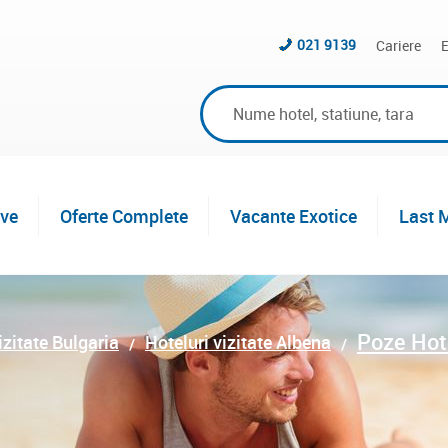
021 9139
Cariere
E
ive
Oferte Complete
Vacante Exotice
Last 
Poze Hot
izitate Bulgaria
Hoteluri vizitate Albena