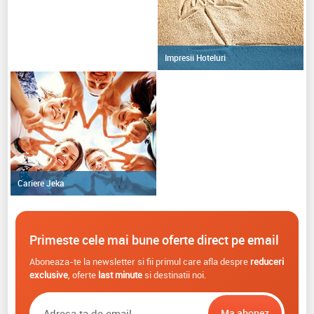
Impresii Hoteluri
Cariere Jeka
Primeste cele mai bune oferte direct pe email
Aboneaza-te la newsletter si fii primul care afla despre
reduceri
exclusive
, oferte
last minute
si destinatii noi.