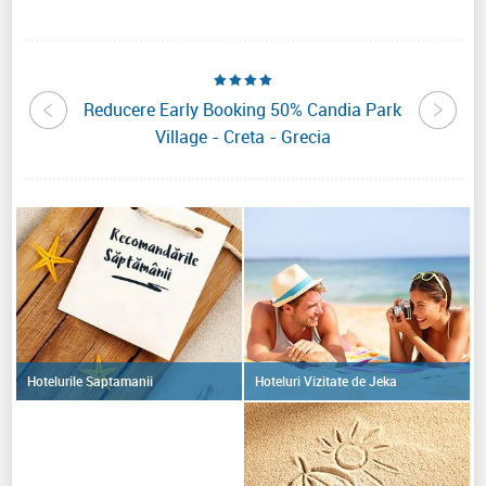
Minos
Reducere Early Booking 50% Candia Park
Reduce
Village - Creta - Grecia
R
Hoteluri Vizitate de Jeka
Hotelurile Saptamanii