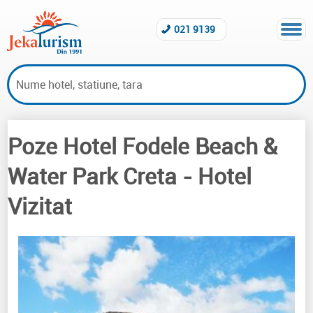
021 9139
Poze Hotel Fodele Beach &
Hoteluri vizitate Creta
Water Park Creta
- Hotel
Vizitat