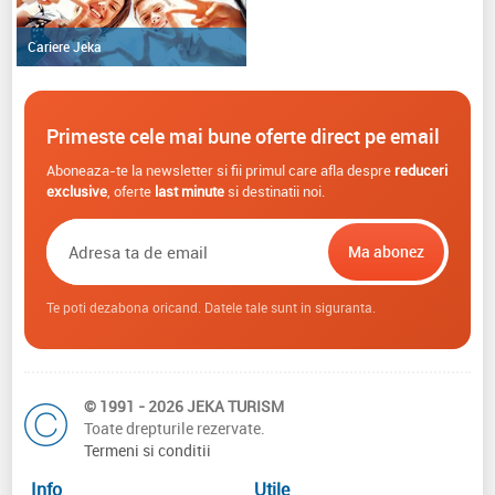
Cariere Jeka
Primeste cele mai bune oferte direct pe email
Aboneaza-te la newsletter si fii primul care afla despre
reduceri
exclusive
, oferte
last minute
si destinatii noi.
Te poti dezabona oricand. Datele tale sunt in siguranta.
© 1991 - 2026 JEKA TURISM
Toate drepturile rezervate.
Termeni si conditii
Info
Utile