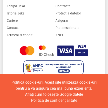
Echipa Jeka
Contracte
Istoria Jeka
Protectia datelor
Cariere
Asigurari
Contact
Plata esalonata
Termeni si conditii
ANPC
Politică cookie-uri. Acest site utilizează cookie-uri
pentru a vă asigura cea mai bună experiență.
Aflați cum folosește Google datele
Politica de confidențialitate