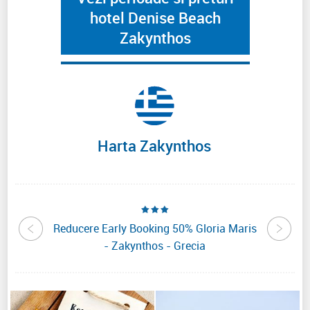
hotel Denise Beach
Zakynthos
Harta Zakynthos
eandros
Reducere Early Booking 50% Gloria Maris
Reduce
cia
- Zakynthos - Grecia
Reso