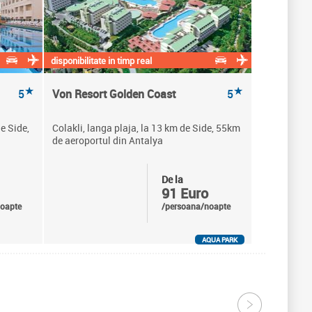
disponibilitate in timp real
★
★
5
Von Resort Golden Coast
5
e Side,
Colakli, langa plaja, la 13 km de Side, 55km
de aeroportul din Antalya
De la
91 Euro
oapte
/persoana/noapte
AQUA PARK