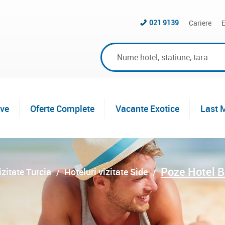
021 9139
Cariere
E
ive
Oferte Complete
Vacante Exotice
Last 
Poze Hotel B
izitate Turcia
Hoteluri vizitate Side