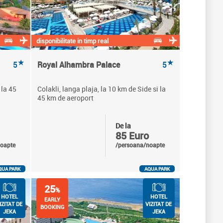
disponibilitate in timp real
★
★
5
Royal Alhambra Palace
5
 la 45
Colakli, langa plaja, la 10 km de Side si la
45 km de aeroport
De la
85 Euro
oapte
/persoana/noapte
QUA PARK
AQUA PARK
25
%
HOTEL
HOTEL
EARLY
IZITAT DE
VIZITAT DE
BOOKING
JEKA
JEKA