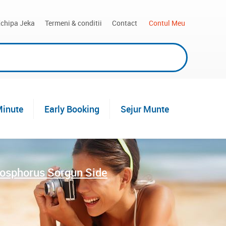
chipa Jeka
Termeni & conditii
Contact
 Contul Meu
Minute
Early Booking
Sejur Munte
osphorus Sorgun Side