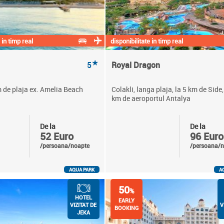
 in timp real
disponibilitate in timp real
★
5
Royal Dragon
m de plaja ex. Amelia Beach
Colakli, langa plaja, la 5 km de Side,
km de aeroportul Antalya
De la
De la
52 Euro
96 Euro
/persoana/noapte
/persoana/n
AQUA PARK
A
50
%
HOTEL
EARLY
VIZITAT DE
V
BOOKING
JEKA