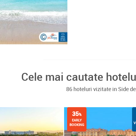
Cele mai cautate hotelu
86 hoteluri vizitate in Side 
35
%
EARLY
V
BOOKING