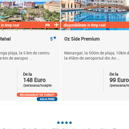
 in timp real
disponibilitate in timp real
★
Mahal
5
Oz Side Premium
anga plaja, la 5 km de centru
Manavgat, la 500m de plaja, 10km d
e km de aeropor ...
la 45km de aeroportul din An ...
De la
De la
148 Euro
99 Euro
/persoana/noapte
/persoana/n
RECOMANDAT DE TURISTI
AQUA PARK