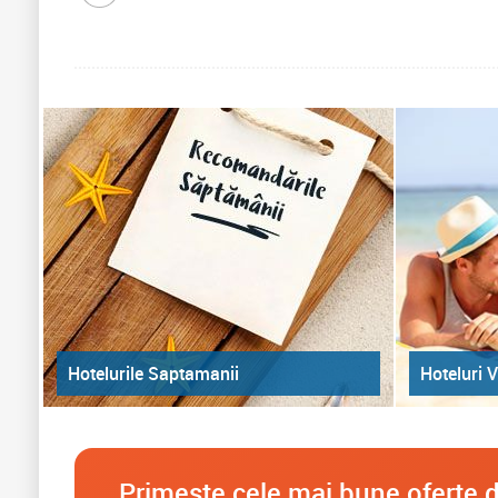
Hoteluri V
Hotelurile Saptamanii
Primeste cele mai bune oferte d