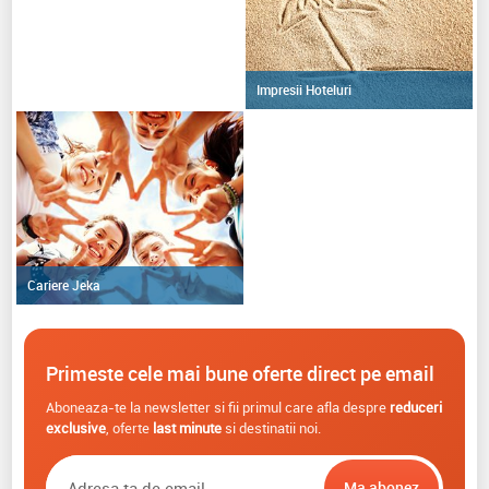
Impresii Hoteluri
Cariere Jeka
Primeste cele mai bune oferte direct pe email
Aboneaza-te la newsletter si fii primul care afla despre
reduceri
exclusive
, oferte
last minute
si destinatii noi.