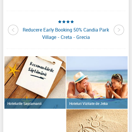
Minos
Reducere Early Booking 50% Candia Park
Reduce
ecia
Village - Creta - Grecia
R
Hoteluri Vizitate de Jeka
Hotelurile Saptamanii