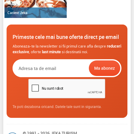
Cariere Jeka
Primeste cele mai bune oferte direct pe email
Aboneaza-te la newsletter si fii primul care afla despre
reduceri
exclusive
, oferte
last minute
si destinatii noi.
Te poti dezabona oricand. Datele tale sunt in siguranta.
© 1991 - 2026 JEKA TURISM