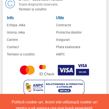
Toate drepturile rezervate.
Termeni si conditii
Info
Utile
Echipa Jeka
Contracte
Istoria Jeka
Protectia datelor
Cariere
Asigurari
Contact
Plata esalonata
Termeni si conditii
ANPC
Politică cookie-uri. Acest site utilizează cookie-uri
pentru a vă asigura cea mai bună experiență.