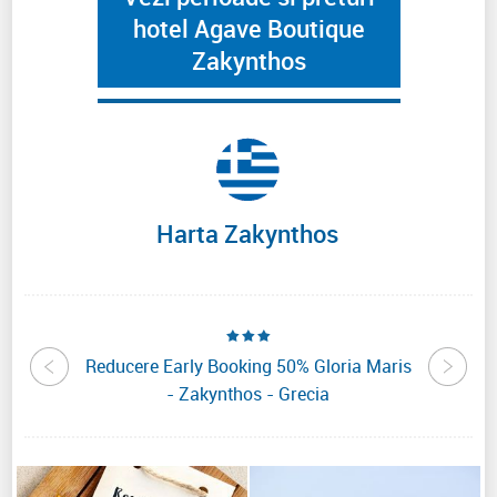
hotel Agave Boutique
Zakynthos
Harta Zakynthos
eandros
Reducere Early Booking 50% Gloria Maris
Reduce
cia
- Zakynthos - Grecia
Reso