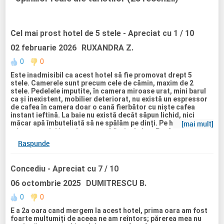
Cel mai prost hotel de 5 stele
- Apreciat cu 1 / 10
02 februarie 2026
RUXANDRA Z.
0
0
Este inadmisibil ca acest hotel să fie promovat drept 5
stele. Camerele sunt precum cele de cămin, maxim de 2
stele. Pedelele imputite, în camera miroase urat, mini barul
ca și inexistent, mobilier deteriorat, nu există un espressor
de cafea în camera doar o cană fierbător cu niște cafea
instant ieftină. La baie nu există decât săpun lichid, nici
măcar apă îmbuteliată să ne spălăm pe dinți. Pe hol
[mai mult]
miroase a pipi iar mâncarea e bătaie de joc. Profund
dezamăgită, nu își merită banii. Poate ca așteptările mele
Raspunde
sunt prea mari dar este cel mai prost hotel de 5 stele la
care am stat.
Concediu
- Apreciat cu 7 / 10
06 octombrie 2025
DUMITRESCU B.
0
0
E a 2a oara cand mergem la acest hotel, prima oara am fost
foarte multumiți de aceea ne am reîntors; părerea mea nu