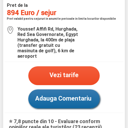
Pret de la
894 Euro / sejur
Pret valabil pentru sejururi in anumite perioade in limita locurilor disponibile
Youssef Affifi Rd, Hurghada,
Red Sea Governorate, Egypt
Hurghada, la 400m de plaja
(transfer gratuit cu
masinuta de golf), 6 km de
aeroport
Vezi tarife
Adauga Comentariu
⭐ 7,8 puncte din 10 - Evaluare conform
opiniilor reale ale turistilor (23 recenzii)