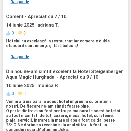
Raspunde
Coment
- Apreciat cu 7 / 10
14 iunie 2025
adriana T.
0
0
Hotelul nu excelează la restaurant iar camerele duble
standard sunt micuțe și fără balcon,!
Raspunde
Din nou ne-am simtit excelent la Hotel Steigenberger
Aqua Magic Hurghada.
- Apreciat cu 9 / 10
10 iunie 2025
monica P.
0
0
Venim a treia oara la acest hotel impreuna cu prietenii
nostri. De fiecare ne-am simtit foarte bine.
O parte dintre ei au fost pentru prima oara la acest hotel si
au fost incantati de tot, cazare, masa, hotel, curatenie,
plaja, servicii, intrarea in mare si apa a fost calda, peste
25* C.Ne dorim sa revenim si la anul viitor . A fost un
concediu reusit.Multumim Jeka.