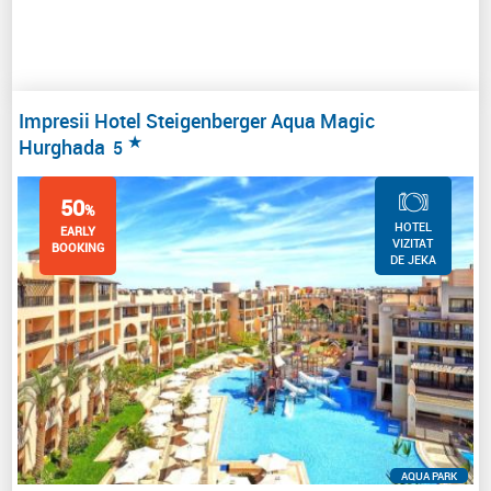
Impresii Hotel Steigenberger Aqua Magic
★
Hurghada
5
50
%
HOTEL
EARLY
VIZITAT
BOOKING
DE JEKA
AQUA PARK