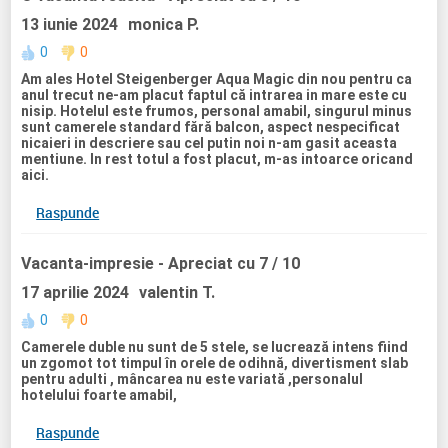
13 iunie 2024
monica P.
0
0
Am ales Hotel Steigenberger Aqua Magic din nou pentru ca
anul trecut ne-am placut faptul că intrarea in mare este cu
nisip. Hotelul este frumos, personal amabil, singurul minus
sunt camerele standard fără balcon, aspect nespecificat
nicaieri in descriere sau cel putin noi n-am gasit aceasta
mentiune. In rest totul a fost placut, m-as intoarce oricand
aici.
Raspunde
Vacanta-impresie
- Apreciat cu 7 / 10
17 aprilie 2024
valentin T.
0
0
Camerele duble nu sunt de 5 stele, se lucrează intens fiind
un zgomot tot timpul în orele de odihnă, divertisment slab
pentru adulti , mâncarea nu este variată ,personalul
hotelului foarte amabil,
Raspunde