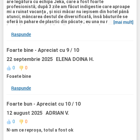
are legătura cu echipa Jeka, care a fost foarte
profesionistă; după 3 zile am făcut indigestie care aproape
mi a ruinat vacanța , și nici măcar nu ieșisem din hotel până
atunci; mâncarea destul de diversificată, însă băuturile se
oferă în pahare de plastic din păcate ; eu una nu recomand
[mai mult]
hotelul pentru cupluri, în anii precedenți era foarte mult
divertisment; acum e doar un hotelul destul de liniștit
Raspunde
pentru familii cu copiii.
Iar curățenia nu mai e ce a fost odată , deși lăsam tips
mereu, ei au schimbat doar lenjeria iar gunoiul l au ascuns
Foarte bine
- Apreciat cu 9 / 10
sub pat;
22 septembrie 2025
ELENA DOINA H.
0
0
Foaete bine
Raspunde
Foarte bun
- Apreciat cu 10 / 10
12 august 2025
ADRIAN V.
0
0
N-am ce reproșa, totul a fost ok