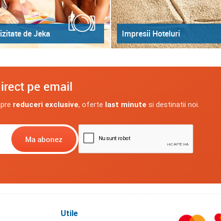
izitate de Jeka
Impresii Hoteluri
irect pe email
spre
reduceri exclusive
, oferte
last minute
si destinatii noi.
Utile