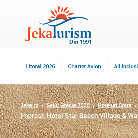
Litoral 2026
Charter Avion
All Inclus
Jeka.ro
Sejur Grecia 2026
Hoteluri Creta
Impresii Hotel Star Beach Village & Wa