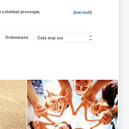
sau schimbat prosoape;
[mai mult]
era cafea rasnita;
Ordoneaza:
Cele mai noi
n loc unde sa mananci (desi toata ziua nu
eplacut;
s);