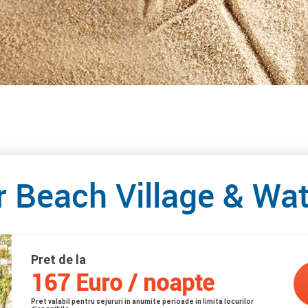
r Beach Village & Wa
Pret de la
167 Euro / noapte
Pret valabil pentru sejururi in anumite perioade in limita locurilor