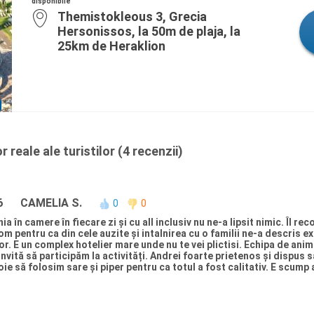
disponibile
Themistokleous 3, Grecia
Hersonissos, la 50m de plaja, la
25km de Heraklion
 reale ale turistilor (4 recenzii)
6
CAMELIA S.
0
0
a în camere în fiecare zi și cu all inclusiv nu ne-a lipsit nimic. Îl 
 pentru ca din cele auzite și intalnirea cu o familii ne-a descris ex
. E un complex hotelier mare unde nu te vei plictisi. Echipa de anim
vită să participăm la activități. Andrei foarte prietenos și dispus s
e să folosim sare și piper pentru ca totul a fost calitativ. E scump a