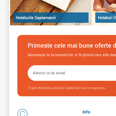
Hoteluri V
Hotelurile Saptamanii
Primeste cele mai bune oferte d
Aboneaza-te la newsletter si fii primul care afla de
Te poti dezabona oricand. Datele tale sunt in siguranta.
Info