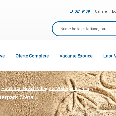
021 9139
Cariere
Ec
ive
Oferte Complete
Vacante Exotice
Last 
Hotel Star Beach Village & Waterpark Creta
terpark Creta