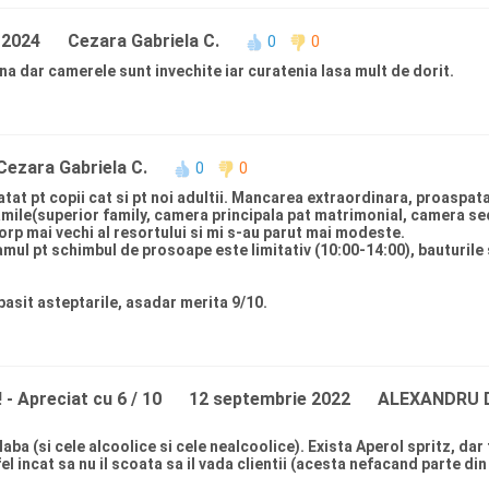
 2024
Cezara Gabriela C.
0
0
na dar camerele sunt invechite iar curatenia lasa mult de dorit.
Cezara Gabriela C.
0
0
atat pt copii cat si pt noi adultii. Mancarea extraordinara, proaspat
amile(superior family, camera principala pat matrimonial, camera sec
corp mai vechi al resortului si mi s-au parut mai modeste.
ramul pt schimbul de prosoape este limitativ (10:00-14:00), bauturile
pasit asteptarile, asadar merita 9/10.
!
- Apreciat cu 6 / 10
12 septembrie 2022
ALEXANDRU D
slaba (si cele alcoolice si cele nealcoolice). Exista Aperol spritz, da
 incat sa nu il scoata sa il vada clientii (acesta nefacand parte din o