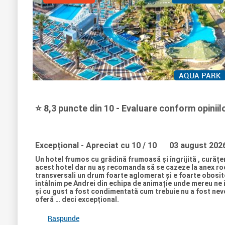
AQUA PARK
⭐ 8,3 puncte din 10 - Evaluare conform opiniilor
Excepțional
- Apreciat cu 10 / 10
03 august 202
Un hotel frumos cu grădină frumoasă și îngrijită , curățeni
acest hotel dar nu aș recomanda să se cazeze la anex room
transversali un drum foarte aglomerat și e foarte obositor
întâlnim pe Andrei din echipa de animație unde mereu ne in
și cu gust a fost condimentată cum trebuie nu a fost nevoi
oferă … deci excepțional.
Raspunde