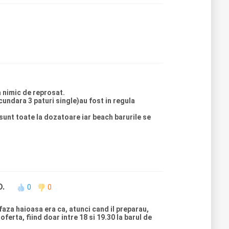
a nimic de reprosat.
undara 3 paturi single)au fost in regula
 sunt toate la dozatoare iar beach barurile se
.
0
0
r faza haioasa era ca, atunci cand il preparau,
ferta, fiind doar intre 18 si 19.30 la barul de