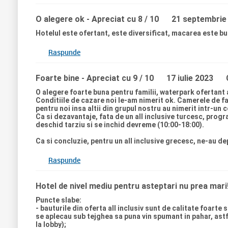
O alegere ok
- Apreciat cu 8 / 10
21 septembrie
Hotelul este ofertant, este diversificat, macarea este bu
Raspunde
Foarte bine
- Apreciat cu 9 / 10
17 iulie 2023
O alegere foarte buna pentru familii, waterpark ofertant 
Conditiile de cazare noi le-am nimerit ok. Camerele de f
pentru noi insa altii din grupul nostru au nimerit intr-un 
Ca si dezavantaje, fata de un all inclusive turcesc, prog
deschid tarziu si se inchid devreme (10:00-18:00).
Ca si concluzie, pentru un all inclusive grecesc, ne-au de
Raspunde
Hotel de nivel mediu pentru asteptari nu prea mari
Puncte slabe:
- bauturile din oferta all inclusiv sunt de calitate foarte 
se aplecau sub tejghea sa puna vin spumant in pahar, astfel
la lobby);