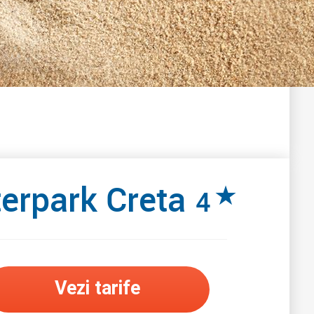
terpark Creta
★
4
Vezi tarife