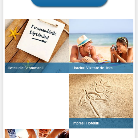
Minusuri: - accesul in mare din fata hotelului, dar se poate
merge la plaja de alaturi, in dreapta hotelului, intrarea in
mare lina, apa curata, nisip fin.
- curatenia lasa putin de dorit, insa o punem pe seama
faptului ca era sfarsit de sezon si personalul posibil obosit
02-08.09.2024.
Multumim pt oferta, Jeka! Vom colabora si pe viitor cu
acesta agentie!
Hoteluri Vizitate de Jeka
Hotelurile Saptamanii
Impresii Hoteluri