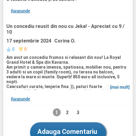
Raspunde
Un concediu reusit din nou cu Jeka!
- Apreciat cu 9 /
10
17 septembrie 2024
Corina O.
0
0
Am avut un concediu frumos si relaxant din nou! La Royal
Grand Hotel & Spa din Kavarna.
Am primit o camera imensa, spatioasa, mobilier nou, pentru
3 adulti si un copil (family room), cu terasa nu balcon,
vedere la mare si munte. Superb! 850 euro all inclusive, 5
nopti.
Cearsafuri curate, lenjerie fina :)), paturi foarte
[mai mult]
confortabile. Prosoapele se schimba zilnic sau la cerere.
Mancarea buna, foarte gustoasa, diversificata si
Raspunde
suficienta! Dulciurile ne-au placut foarte mult. Multe feluri
de salate...
Sezlonguri gratuite, acces gratuit la salina, sauna uscata,
1
2
3
sauna umeda, sauna cu plante.
Parcarea este cu plata la intrarea din fata a hotelului, insa
putin in lateral exista o parcare publica fara plata, pe care o
vedeam din camera.
Adauga Comentariu