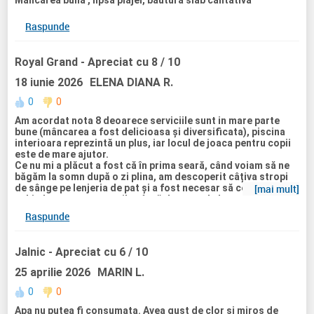
Raspunde
Royal Grand
- Apreciat cu 8 / 10
18 iunie 2026
ELENA DIANA R.
0
0
Am acordat nota 8 deoarece serviciile sunt in mare parte
bune (mâncarea a fost delicioasa și diversificata), piscina
interioara reprezintă un plus, iar locul de joaca pentru copii
este de mare ajutor.
Ce nu mi a plăcut a fost că în prima seară, când voiam să ne
băgăm la somn după o zi plina, am descoperit câțiva stropi
de sânge pe lenjeria de pat și a fost necesar să cerem
[mai mult]
schimbarea așternuturilor, însă doamna de la recepție nu s
a priceput la aranjarea lenjeriei, motiv pentru care ne am
Raspunde
ocupat singuri, ajungând să decalăm ora de somn a
copilului.
Prosoapele nu au mai fost schimbate in penultima zi, însă
Jalnic
- Apreciat cu 6 / 10
au fost aranjate ca și cum ar fi fost noi și a fost deranjant
sa descopăr prosoape ude in locul celor curate. Deci la
25 aprilie 2026
MARIN L.
capitolul curățenie nu mă declar mulțumită.
In una dintre nopți am avut vărsături, dar fiind singura din
0
0
grup cu problema asta, nu pot sa fiu sigură că s a datorat
Apa nu putea fi consumata. Avea gust de clor si miros de
mâncării sau lipsei igienei, ori stomacului meu prea