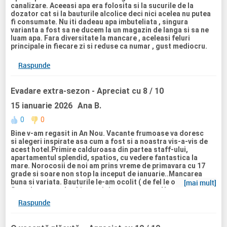
canalizare. Aceeasi apa era folosita si la sucurile de la
sensibil.
dozator cat si la bauturile alcolice deci nici acelea nu putea
Una peste alta a fost ok, dar nu as mai reveni la acest
fi consumate. Nu iti dadeau apa imbuteliata , singura
hotel.
varianta a fost sa ne ducem la un magazin de langa si sa ne
luam apa. Fara diversitate la mancare , aceleasi feluri
principale in fiecare zi si reduse ca numar , gust mediocru.
Raspunde
Evadare extra-sezon
- Apreciat cu 8 / 10
15 ianuarie 2026
Ana B.
0
0
Bine v-am regasit in An Nou. Vacante frumoase va doresc
si alegeri inspirate asa cum a fost si a noastra vis-a-vis de
acest hotel.Primire calduroasa din partea staff-ului,
apartamentul splendid, spatios, cu vedere fantastica la
mare. Norocosii de noi am prins vreme de primavara cu 17
grade si soare non stop la inceput de ianuarie..Mancarea
buna si variata. Bauturile le-am ocolit ( de fel le ocolim).
[mai mult]
Spa-ul este un plus binevenit in extra-sezon. Ne-am simtit
bine, pt noi e un hotel bun pt relaxare si o fuga scurta pe
Raspunde
litoral. Vara nu as veni pt ca nu indeplineste niciun criteriu
de pe lista noastra de dorinte ( piscine si tobogane pt
copiii).