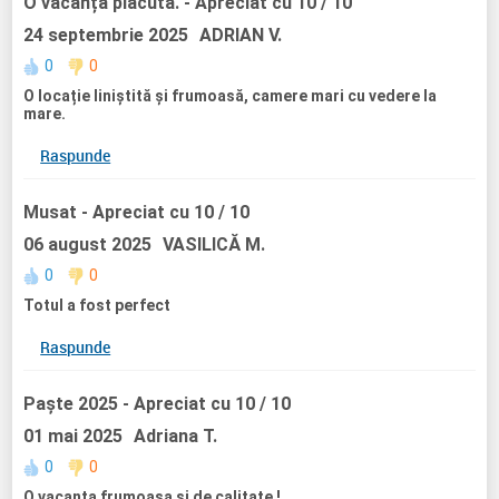
O vacanță plăcută.
- Apreciat cu 10 / 10
24 septembrie 2025
ADRIAN V.
0
0
O locație liniștită și frumoasă, camere mari cu vedere la
mare.
Raspunde
Musat
- Apreciat cu 10 / 10
06 august 2025
VASILICĂ M.
0
0
Totul a fost perfect
Raspunde
Paște 2025
- Apreciat cu 10 / 10
01 mai 2025
Adriana T.
0
0
O vacanta frumoasa și de calitate !