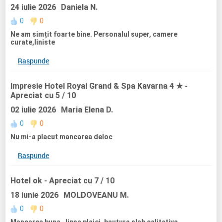
24 iulie 2026
Daniela N.
0
0
Ne am simțit foarte bine. Personalul super, camere
curate,liniste
Raspunde
Impresie Hotel Royal Grand & Spa Kavarna 4 ★
-
Apreciat cu 5 / 10
02 iulie 2026
Maria Elena D.
0
0
Nu mi-a placut mancarea deloc
Raspunde
Hotel ok
- Apreciat cu 7 / 10
18 iunie 2026
MOLDOVEANU M.
0
0
Mancarea buna , lipsa plajei, bautura slab calitativa