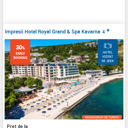
★
Impresii Hotel Royal Grand & Spa Kavarna
4
30
%
HOTEL
EARLY
VIZITAT
BOOKING
DE JEKA
RECOMANDAT DE TURISTI
Pret de la