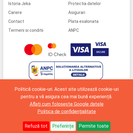
Istoria Jeka
Protectia datelor
Cariere
Asigurari
Contact
Plata esalonata
Termeni si conditii
ANPC
Politică cookie-uri. Acest site utilizează cookie-uri
pentru a vă asigura cea mai bună experiență.
Aflați cum folosește Google datele
Politica de confidențialitate
Refuză tot
Preferințe
Permite toate