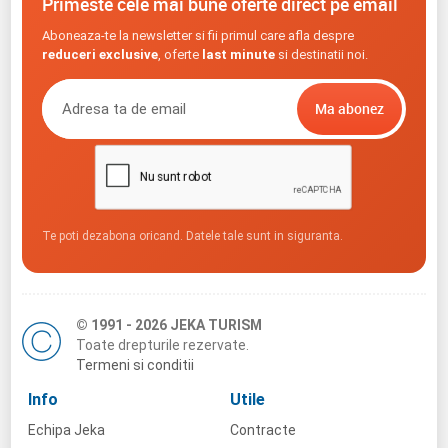
Primeste cele mai bune oferte direct pe email
Aboneaza-te la newsletter si fii primul care afla despre
reduceri exclusive
, oferte
last minute
si destinatii noi.
Te poti dezabona oricand. Datele tale sunt in siguranta.
© 1991 - 2026 JEKA TURISM
Toate drepturile rezervate.
Termeni si conditii
Info
Utile
Echipa Jeka
Contracte