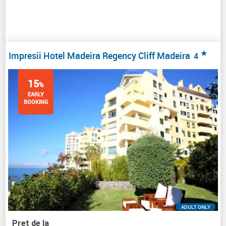
★
Impresii Hotel Madeira Regency Cliff Madeira
4
15
%
EARLY
BOOKING
ADULT ONLY
Pret de la