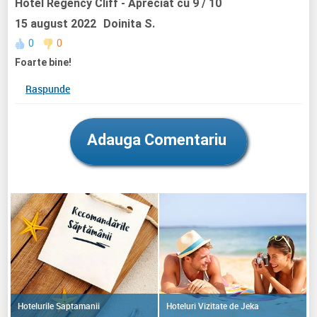
Hotel Regency Cliff
- Apreciat cu 9 / 10
15 august 2022
Doinita S.
0
0
Foarte bine!
Raspunde
Adauga Comentariu
Hoteluri Vizitate de Jeka
Hotelurile Saptamanii