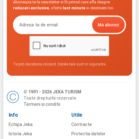
Aboneaza-te la newsletter si fii primul care afla despre
reduceri exclusive
, oferte
last minute
si destinatii noi.
Te poti dezabona oricand. Datele tale sunt in siguranta.
© 1991 - 2026 JEKA TURISM
Toate drepturile rezervate.
Termeni si conditii
Info
Utile
Echipa Jeka
Contracte
Istoria Jeka
Protectia datelor