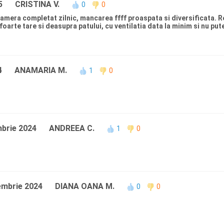
5
CRISTINA V.
0
0
amera completat zilnic, mancarea ffff proaspata si diversificata. 
foarte tare si deasupra patului, cu ventilatia data la minim si nu pu
4
ANAMARIA M.
1
0
brie 2024
ANDREEA C.
1
0
embrie 2024
DIANA OANA M.
0
0