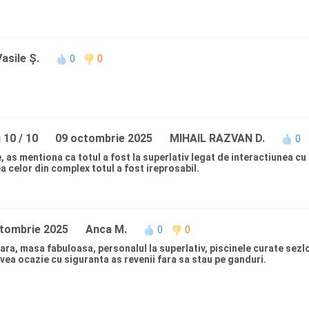
Vasile Ș.
0
0
 10 / 10
09 octombrie 2025
MIHAIL RAZVAN D.
0
 as mentiona ca totul a fost la superlativ legat de interactiunea cu 
ea celor din complex totul a fost ireprosabil.
tombrie 2025
Anca M.
0
0
inara, masa fabuloasa, personalul la superlativ, piscinele curate sez
avea ocazie cu siguranta as revenii fara sa stau pe ganduri.