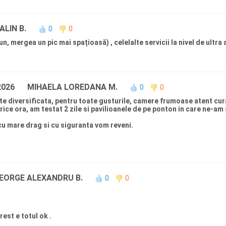
etrecut o vacanta minunata.
LIN B.
0
0
 mergea un pic mai spațioasă) , celelalte servicii la nivel de ultra a
 2026
MIHAELA LOREDANA M.
0
0
te diversificata, pentru toate gusturile, camere frumoase atent curata
ice ora, am testat 2 zile si pavilioanele de pe ponton in care ne-am
cu mare drag si cu siguranta vom reveni.
EORGE ALEXANDRU B.
0
0
rest e totul ok .