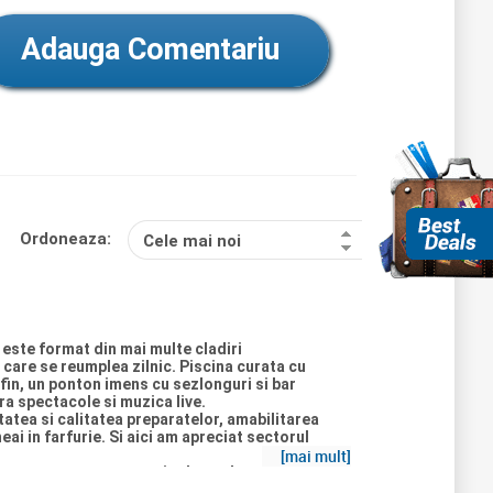
Adauga Comentariu
Ordoneaza:
Cele mai noi
 este format din mai multe cladiri
 care se reumplea zilnic. Piscina curata cu
p fin, un ponton imens cu sezlonguri si bar
ra spectacole si muzica live.
tatea si calitatea preparatelor, amabilitarea
eai in farfurie. Si aici am apreciat sectorul
[mai mult]
se pe un camp neamenajat langa hotel, la