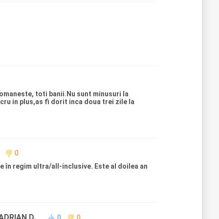
omaneste, toti banii.Nu sunt minusuri la
 in plus,as fi dorit inca doua trei zile la
0
 în regim ultra/all-inclusive. Este al doilea an
ADRIAN D.
0
0