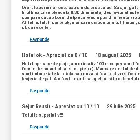
Orarul zborurilor este extrem de prost ales. Se ajunge la o
In ultima zi se pleaca la 8:30 dimineata, desi avionul este
cumpara daca zborul de lplecare nu e pus dimineata si zb
Altfel hotelul foarte ok, mancare disponibila tot timpul,
ok ca reseller.
Raspunde
Hotel ok
- Apreciat cu 8 / 10
18 august 2025
Hotel aproape de plaja, aproximativ 100 m cu personal foart
foarte deranjant chiar si cu pietre). Mancare destul de di
sunt imbuteliate la sticla sau doza si foarte diversificat
lenjeria de pat. Am fost nevoiti sa apelam si la cabinetul 
Raspunde
Sejur Reusit
- Apreciat cu 10 / 10
29 iulie 2025
Totul la superlativ!!!
Raspunde