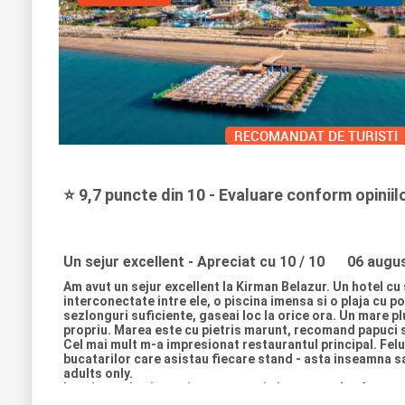
RECOMANDAT DE TURISTI
⭐ 9,7 puncte din 10 - Evaluare conform opiniilor
Un sejur excellent
- Apreciat cu 10 / 10
06 augu
Am avut un sejur excellent la Kirman Belazur. Un hotel cu
interconectate intre ele, o piscina imensa si o plaja cu 
sezlonguri suficiente, gaseai loc la orice ora. Un mare plu
propriu. Marea este cu pietris marunt, recomand papuci sp
Cel mai mult m-a impresionat restaurantul principal. Felu
bucatarilor care asistau fiecare stand - asta inseamna sa-t
adults only.
La minusuri voi mentiona curatenia in camere (se facea c
plecare nu mai vedeai prin parbriz de praful depus.