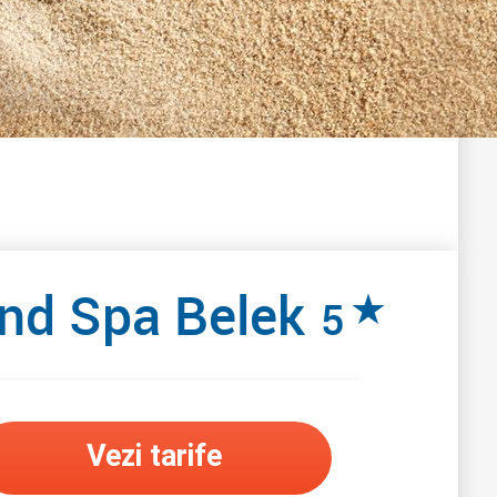
And Spa Belek
★
5
Vezi tarife