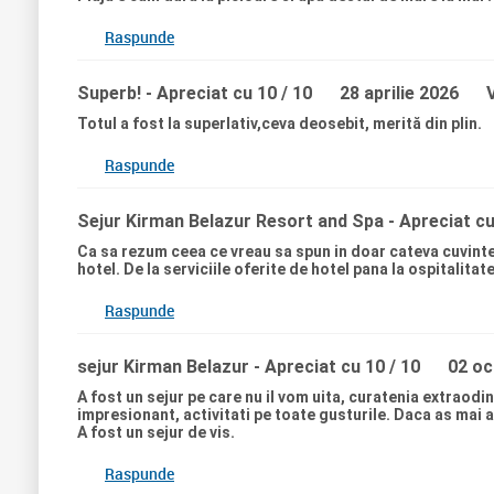
Raspunde
Superb!
- Apreciat cu 10 / 10
28 aprilie 2026
Totul a fost la superlativ,ceva deosebit, merită din plin.
Raspunde
Sejur Kirman Belazur Resort and Spa
- Apreciat cu
Ca sa rezum ceea ce vreau sa spun in doar cateva cuvinte,
hotel. De la serviciile oferite de hotel pana la ospitalitat
Raspunde
sejur Kirman Belazur
- Apreciat cu 10 / 10
02 oc
A fost un sejur pe care nu il vom uita, curatenia extraod
impresionant, activitati pe toate gusturile. Daca as mai 
A fost un sejur de vis.
Raspunde