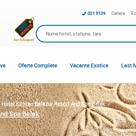
021 9139
Cariere
Ec
Azi 6 August
ive
Oferte Complete
Vacante Exotice
Last 
Hotel Kirman Belazur Resort And Spa Belek
And Spa Belek