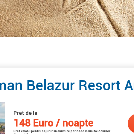
rman Belazur Resort 
Pret de la
148 Euro / noapte
Pret valabil pentru sejururi in anumite perioade in limita locurilor