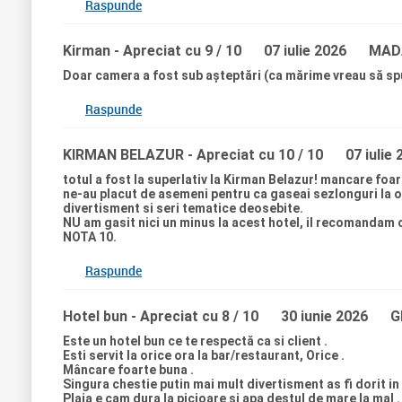
Raspunde
In concluzie : un hotel cochet cu servicii bune unde am p
Kirman
- Apreciat cu 9 / 10
07 iulie 2026
MADA
Doar camera a fost sub așteptări (ca mărime vreau să spun,
Raspunde
KIRMAN BELAZUR
- Apreciat cu 10 / 10
07 iulie
totul a fost la superlativ la Kirman Belazur! mancare foar
ne-au placut de asemeni pentru ca gaseai sezlonguri la or
divertisment si seri tematice deosebite.
NU am gasit nici un minus la acest hotel, il recomandam 
NOTA 10.
Raspunde
Hotel bun
- Apreciat cu 8 / 10
30 iunie 2026
G
Este un hotel bun ce te respectă ca si client .
Esti servit la orice ora la bar/restaurant, Orice .
Mâncare foarte buna .
Singura chestie putin mai mult divertisment as fi dorit in 
Plaja e cam dura la picioare si apa destul de mare la mal .