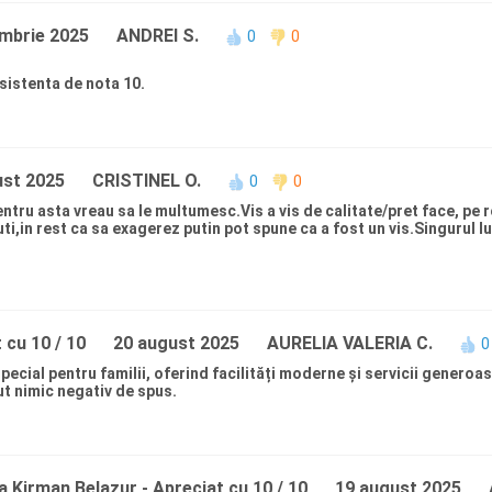
mbrie 2025
ANDREI S.
0
0
asistenta de nota 10.
ust 2025
CRISTINEL O.
0
0
tru asta vreau sa le multumesc.Vis a vis de calitate/pret face, pe r
in rest ca sa exagerez putin pot spune ca a fost un vis.Singurul lucru
 cu 10 / 10
20 august 2025
AURELIA VALERIA C.
0
ecial pentru familii, oferind facilități moderne și servicii generoase
ut nimic negativ de spus.
la Kirman Belazur
- Apreciat cu 10 / 10
19 august 2025