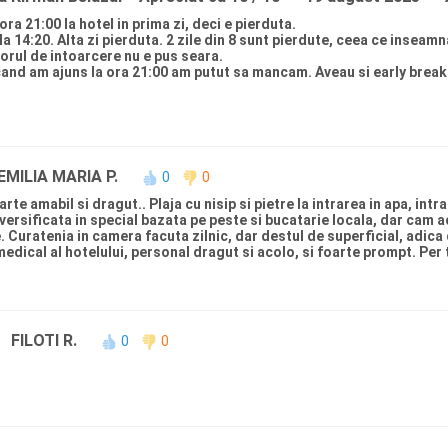
ra 21:00 la hotel in prima zi, deci e pierduta.
 la 14:20. Alta zi pierduta. 2 zile din 8 sunt pierdute, ceea ce inseam
orul de intoarcere nu e pus seara.
 cand am ajuns la ora 21:00 am putut sa mancam. Aveau si early break
EMILIA MARIA P.
0
0
e amabil si dragut.. Plaja cu nisip si pietre la intrarea in apa, intra
versificata in special bazata pe peste si bucatarie locala, dar cam ac
e. Curatenia in camera facuta zilnic, dar destul de superficial, adi
medical al hotelului, personal dragut si acolo, si foarte prompt. Per t
FILOTI R.
0
0