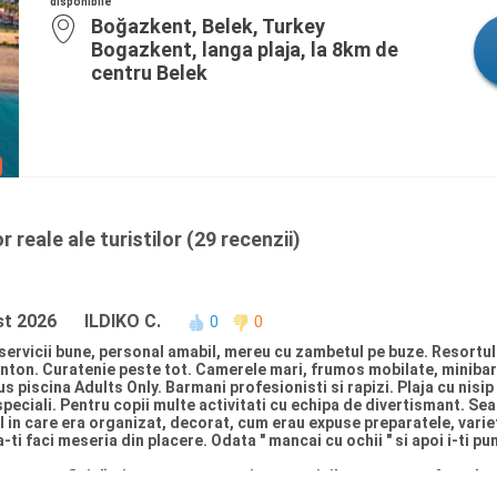
disponibile
Boğazkent, Belek, Turkey
Bogazkent, langa plaja, la 8km de
centru Belek
 reale ale turistilor (29 recenzii)
st 2026
ILDIKO C.
0
0
 servicii bune, personal amabil, mereu cu zambetul pe buze. Resortul
ponton. Curatenie peste tot. Camerele mari, frumos mobilate, minibar
s piscina Adults Only. Barmani profesionisti si rapizi. Plaja cu nisi
eciali. Pentru copii multe activitati cu echipa de divertismant. Sea
l in care era organizat, decorat, cum erau expuse preparatele, varie
i faci meseria din placere. Odata " mancai cu ochii " si apoi i-ti pun
am superficial) si parcarea prea mica - masinile noastre au fost du