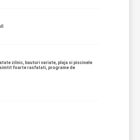
ll
te zilnic, bauturi variate, plaja si piscinele
 simtit foarte rasfatati, programe de