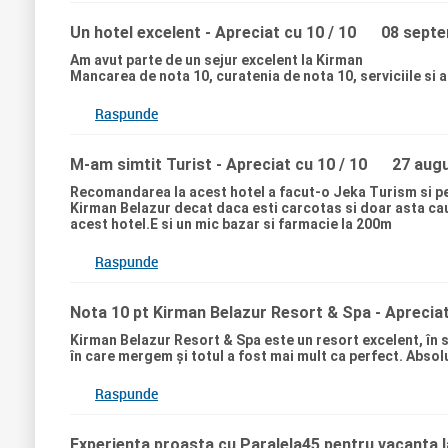
Un hotel excelent
- Apreciat cu 10 / 10
08 septe
Am avut parte de un sejur excelent la Kirman
Mancarea de nota 10, curatenia de nota 10, serviciile si 
Raspunde
M-am simtit Turist
- Apreciat cu 10 / 10
27 aug
Recomandarea la acest hotel a facut-o Jeka Turism si pen
Kirman Belazur decat daca esti carcotas si doar asta cauti,
acest hotel.E si un mic bazar si farmacie la 200m
Raspunde
Nota 10 pt Kirman Belazur Resort & Spa
- Apreciat
Kirman Belazur Resort & Spa este un resort excelent, în sp
în care mergem și totul a fost mai mult ca perfect. Absol
Raspunde
Experienta proasta cu Paralela45 pentru vacanta 