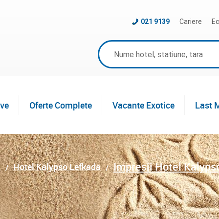
021 9139
Cariere
Ec
ive
Oferte Complete
Vacante Exotice
Last 
Impresii Hotel Kalyps
a
Hotel Kalypso Lefkada