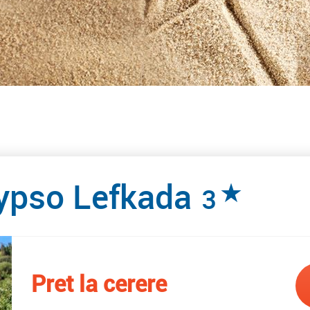
lypso Lefkada
★
3
Pret la cerere