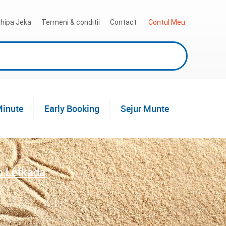
hipa Jeka
Termeni & conditii
Contact
 Contul Meu
Minute
Early Booking
Sejur Munte
o Lefkada