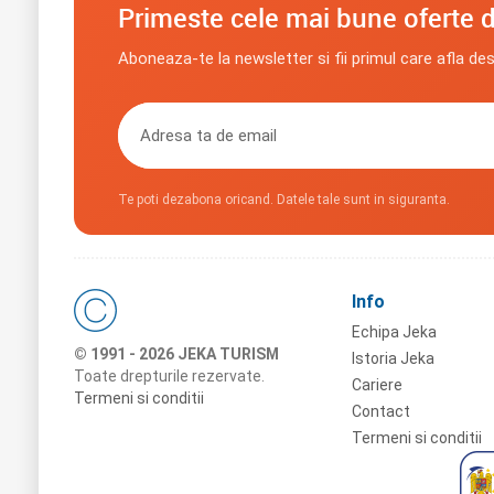
Primeste cele mai bune oferte d
Aboneaza-te la newsletter si fii primul care afla de
Te poti dezabona oricand. Datele tale sunt in siguranta.
Info
Echipa Jeka
© 1991 - 2026 JEKA TURISM
Istoria Jeka
Toate drepturile rezervate.
Cariere
Termeni si conditii
Contact
Termeni si conditii