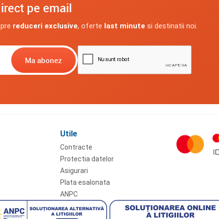
irect pe email
spre
reduceri exclusive
, oferte
last minute
si destinatii noi.
Utile
Contracte
Protectia datelor
Asigurari
Plata esalonata
ANPC