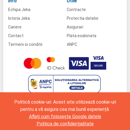
Info
Utile
Echipa Jeka
Contracte
Istoria Jeka
Protectia datelor
Cariere
Asigurari
Contact
Plata esalonata
Termeni si conditii
ANPC
Politică cookie-uri. Acest site utilizează cookie-uri
pentru a vă asigura cea mai bună experiență.
Aflați cum folosește Google datele
Politica de confidențialitate