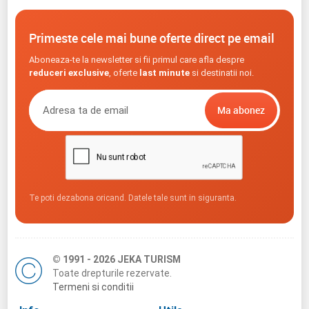
Primeste cele mai bune oferte direct pe email
Aboneaza-te la newsletter si fii primul care afla despre
reduceri exclusive
, oferte
last minute
si destinatii noi.
Te poti dezabona oricand. Datele tale sunt in siguranta.
© 1991 - 2026 JEKA TURISM
Toate drepturile rezervate.
Termeni si conditii