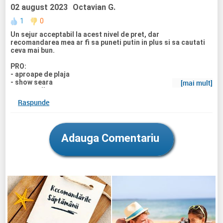
02 august 2023
Octavian G.
1
0
Un sejur acceptabil la acest nivel de pret, dar
recomandarea mea ar fi sa puneti putin in plus si sa cautati
ceva mai bun.
PRO:
- aproape de plaja
- show seara
[mai mult]
- apa marii curata
- ieftin
Raspunde
CONTRA:
- departe de aeroport (~3 ore cu autocarul)
- stanci in apa
Adauga Comentariu
- bere si bauturi alcoolice se pot servi doar la bar sau in
restaurant - pe plaja ai doar suc si cafea - in camera nu poti
lua nimic, decat daca reusesti sa eviti sa fii prins :)
- piscina mica
- zona este mai mult pentru rusi, nu toata lumea stie
engleza