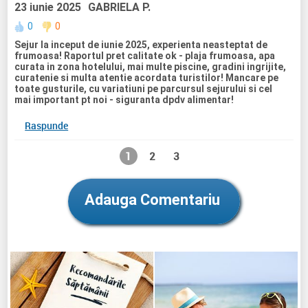
asfintit, apoi te fluiera sa iesi din apa
23 iunie 2025
GABRIELA P.
- activitati speciale pentru copii, pe timpul serii au fost
0
0
intr-o singura seara, sau atat am prins noi. Se faceau
spectacole in fiecare seara la care puteau participa si
Sejur la inceput de iunie 2025, experienta neasteptat de
copiii, concerte, dans oriental, artificii.
frumoasa! Raportul pret calitate ok - plaja frumoasa, apa
curata in zona hotelului, mai multe piscine, gradini ingrijite,
In principiu, hotelul este ok, am fost 4 adulti si 2 copii de 7
curatenie si multa atentie acordata turistilor! Mancare pe
ani, experienta a fost placuta.
toate gusturile, cu variatiuni pe parcursul sejurului si cel
mai important pt noi - siguranta dpdv alimentar!
Raspunde
1
2
3
Adauga Comentariu