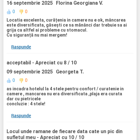
nu am regasit gustul de acasa, darnoi, sincer nici nu l-am
16 septembrie 2025
Florina Georgiana V.
cautat. Personalul amabil, cu zambetul pe buza si dorinta
de ati satisface orice doleanta.Din punct de vedere al
0
0
securitati , nici o problema, ba mai mult sunt camere de
Locatia excelenta, curățenia in camere nu e ok, mâncarea
supraveghere si personal care are grija non stop de turisti.
este diversificata, găsești ce sa mănânci dar trebuie sa ai
Recomand cu caldura acest resort, la care cu siguranta m-
grija ca altfel ai probleme cu stomacul.
as intoarce.
Cu siguranță nu mai mergem!
Raspunde
acceptabil
- Apreciat cu 8 / 10
09 septembrie 2025
Georgeta T.
0
0
as incadra hotelul la 4 stele pentru confort / curatenie in
camere , mancarea nu era diversificata ,plaja era curata
dar cu pietricele
concluzie : 4 stele!
Raspunde
Locul unde ramane de fiecare data cate un pic din
sufletul meu
- Apreciat cu 10 / 10