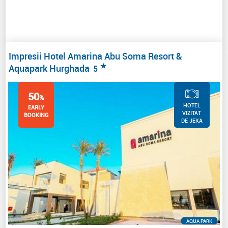
Impresii Hotel Amarina Abu Soma Resort &
★
Aquapark Hurghada
5
50
%
HOTEL
EARLY
VIZITAT
BOOKING
DE JEKA
AQUA PARK