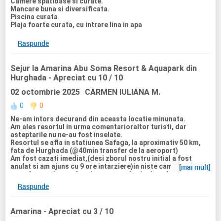
Camere spatioase si curate.
Mancare buna si diversificata.
Piscina curata.
Plaja foarte curata, cu intrare lina in apa
Raspunde
Sejur la Amarina Abu Soma Resort & Aquapark din
Hurghada
- Apreciat cu 10 / 10
02 octombrie 2025
CARMEN IULIANA M.
0
0
Ne-am intors decurand din aceasta locatie minunata.
Am ales resortul in urma comentarioraltor turisti, dar
asteptarile nu ne-au fost inselate.
Resortul se afla in statiunea Safaga, la aproximativ 50 km,
fata de Hurghada (@40min transfer de la aeroport)
Am fost cazati imediat,(desi zborul nostru initial a fost
anulat si am ajuns cu 9 ore intarziere)in niste camere
[mai mult]
superbe, mari cu vedere la mare sau la piscina, dar chiar nu
mai conteaza, caci privelistea era minunata in orice punct
Raspunde
al resortului. Curatenia se facea zilnic daca doreai sau
puteai anunta daca nu aveai nevoie. Prosoapele se
schimbau cat de des doreai.Mancarea diversificata, cu
Amarina
- Apreciat cu 3 / 10
temespecifice seara in special. Acum putem fi carcotasi ca