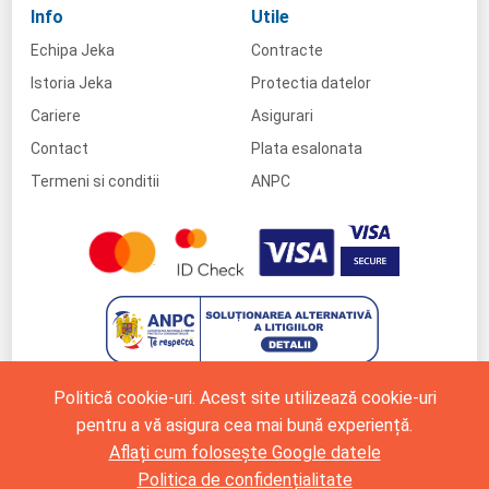
Info
Utile
Echipa Jeka
Contracte
Istoria Jeka
Protectia datelor
Cariere
Asigurari
Contact
Plata esalonata
Termeni si conditii
ANPC
Politică cookie-uri. Acest site utilizează cookie-uri
pentru a vă asigura cea mai bună experiență.
Aflați cum folosește Google datele
Politica de confidențialitate