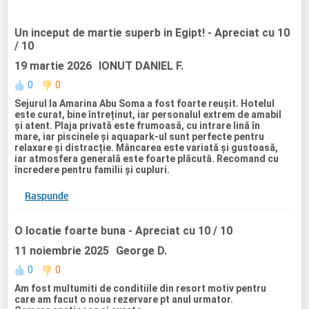
Un inceput de martie superb in Egipt!
- Apreciat cu 10
/ 10
19 martie 2026
IONUT DANIEL F.
0
0
Sejurul la Amarina Abu Soma a fost foarte reușit. Hotelul
este curat, bine întreținut, iar personalul extrem de amabil
și atent. Plaja privată este frumoasă, cu intrare lină în
mare, iar piscinele și aquapark-ul sunt perfecte pentru
relaxare și distracție. Mâncarea este variată și gustoasă,
iar atmosfera generală este foarte plăcută. Recomand cu
încredere pentru familii și cupluri.
Raspunde
O locatie foarte buna
- Apreciat cu 10 / 10
11 noiembrie 2025
George D.
0
0
Am fost multumiti de conditiile din resort motiv pentru
care am facut o noua rezervare pt anul urmator.