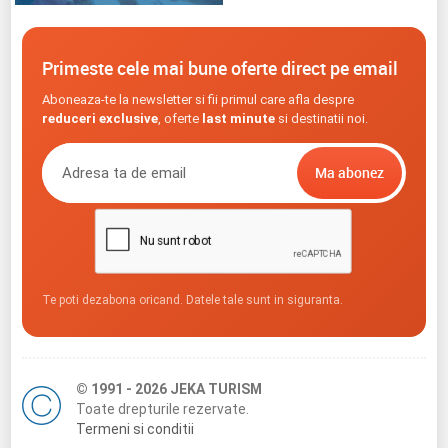
Primeste cele mai bune oferte direct pe email
Aboneaza-te la newsletter si fii primul care afla despre
reduceri exclusive
, oferte
last minute
si destinatii noi.
Te poti dezabona oricand. Datele tale sunt in siguranta.
© 1991 - 2026 JEKA TURISM
Toate drepturile rezervate.
Termeni si conditii