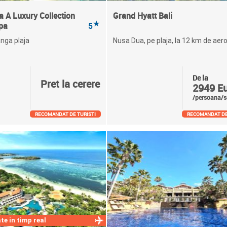
 A Luxury Collection
Grand Hyatt Bali
★
pa
5
nga plaja
Nusa Dua, pe plaja, la 12 km de aer
De la
Pret la cerere
2949 E
/persoana/s
RECOMANDAT DE TURISTI
RECOMANDAT DE
te in timp real