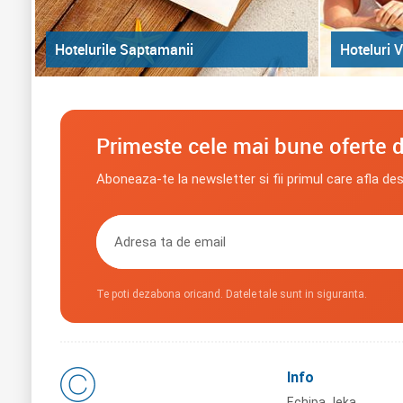
Hoteluri V
Hotelurile Saptamanii
Primeste cele mai bune oferte d
Aboneaza-te la newsletter si fii primul care afla de
Te poti dezabona oricand. Datele tale sunt in siguranta.
Info
Echipa Jeka