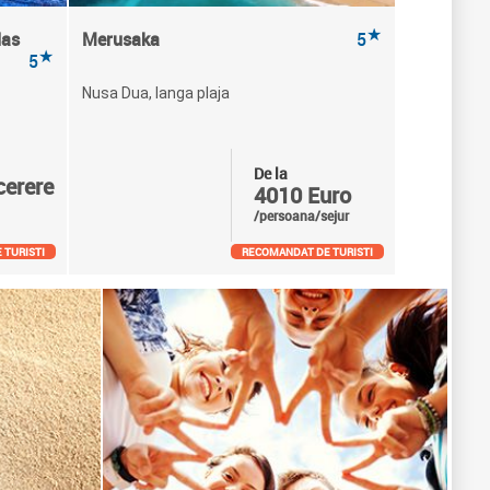
★
las
Merusaka
5
★
5
Nusa Dua, langa plaja
De la
cerere
4010 Euro
/persoana/sejur
 TURISTI
RECOMANDAT DE TURISTI