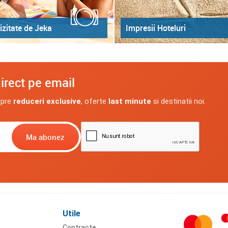
izitate de Jeka
Impresii Hoteluri
irect pe email
spre
reduceri exclusive
, oferte
last minute
si destinatii noi.
Utile
Contracte