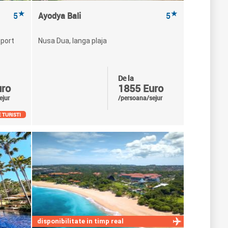
★
★
5
Ayodya Bali
5
oport
Nusa Dua, langa plaja
De la
uro
1855 Euro
ejur
/persoana/sejur
 TURISTI
disponibilitate in timp real