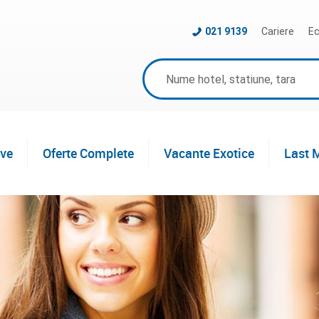
021 9139
Cariere
Ec
ive
Oferte Complete
Vacante Exotice
Last 