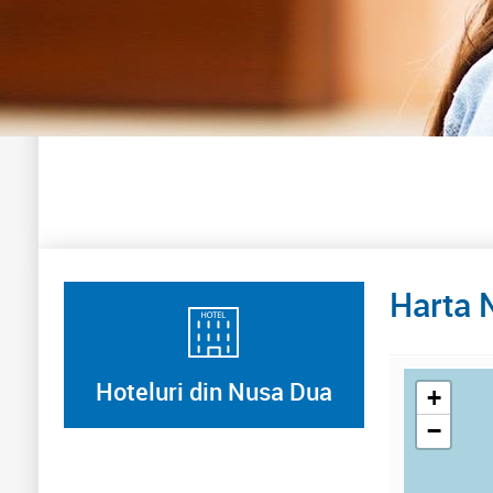
Harta 
Hoteluri din Nusa Dua
+
−