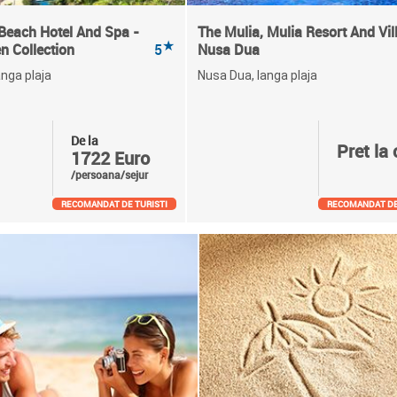
Beach Hotel And Spa -
The Mulia, Mulia Resort And Vil
★
n Collection
5
Nusa Dua
nga plaja
Nusa Dua, langa plaja
De la
Pret la 
1722 Euro
/persoana/sejur
RECOMANDAT DE TURISTI
RECOMANDAT DE