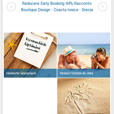
ga Beach
Reducere Early Booking 44% Racconto
Reduc
cia
Boutique Design - Coasta Ionica - Grecia
Agios 
Hoteluri Vizitate de Jeka
Hotelurile Saptamanii