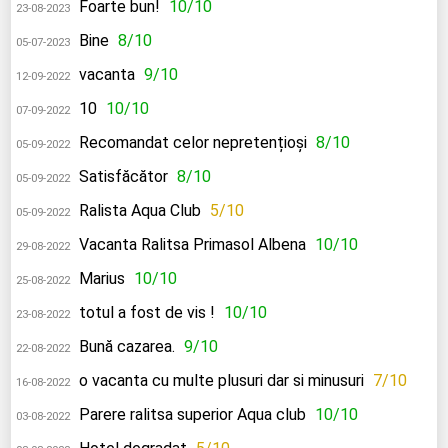
Foarte bun!
10/10
23-08-2023
Bine
8/10
05-07-2023
vacanta
9/10
12-09-2022
10
10/10
07-09-2022
Recomandat celor nepretențioși
8/10
05-09-2022
Satisfăcător
8/10
05-09-2022
Ralista Aqua Club
5/10
05-09-2022
Vacanta Ralitsa Primasol Albena
10/10
29-08-2022
Marius
10/10
25-08-2022
totul a fost de vis !
10/10
23-08-2022
Bună cazarea.
9/10
22-08-2022
o vacanta cu multe plusuri dar si minusuri
7/10
16-08-2022
Parere ralitsa superior Aqua club
10/10
03-08-2022