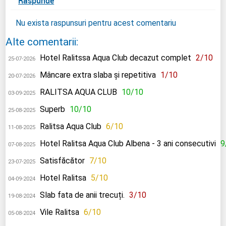
Raspunde
Nu exista raspunsuri pentru acest comentariu
Alte comentarii:
Hotel Ralitssa Aqua Club decazut complet
2/10
25-07-2026
Mâncare extra slaba și repetitiva
1/10
20-07-2026
RALITSA AQUA CLUB
10/10
03-09-2025
Superb
10/10
25-08-2025
Ralitsa Aqua Club
6/10
11-08-2025
Hotel Ralitsa Aqua Club Albena - 3 ani consecutivi
9
07-08-2025
Satisfăcător
7/10
23-07-2025
Hotel Ralitsa
5/10
04-09-2024
Slab fata de anii trecuți.
3/10
19-08-2024
Vile Ralitsa
6/10
05-08-2024