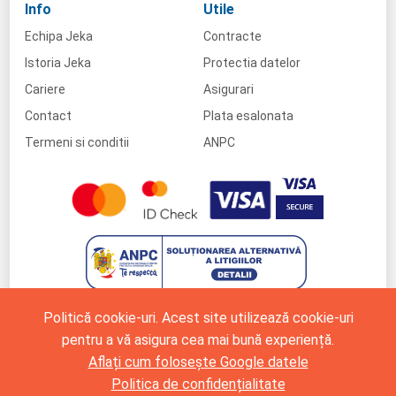
Info
Utile
Echipa Jeka
Contracte
Istoria Jeka
Protectia datelor
Cariere
Asigurari
Contact
Plata esalonata
Termeni si conditii
ANPC
Politică cookie-uri. Acest site utilizează cookie-uri
pentru a vă asigura cea mai bună experiență.
Aflați cum folosește Google datele
Politica de confidențialitate