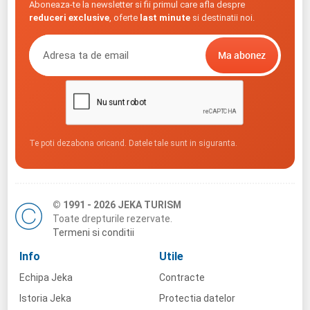
Aboneaza-te la newsletter si fii primul care afla despre
reduceri exclusive
, oferte
last minute
si destinatii noi.
Te poti dezabona oricand. Datele tale sunt in siguranta.
© 1991 - 2026 JEKA TURISM
Toate drepturile rezervate.
Termeni si conditii
Info
Utile
Echipa Jeka
Contracte
Istoria Jeka
Protectia datelor