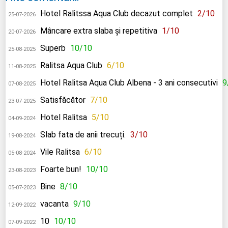
Hotel Ralitssa Aqua Club decazut complet
2/10
25-07-2026
Mâncare extra slaba și repetitiva
1/10
20-07-2026
Superb
10/10
25-08-2025
Ralitsa Aqua Club
6/10
11-08-2025
Hotel Ralitsa Aqua Club Albena - 3 ani consecutivi
9
07-08-2025
Satisfăcător
7/10
23-07-2025
Hotel Ralitsa
5/10
04-09-2024
Slab fata de anii trecuți.
3/10
19-08-2024
Vile Ralitsa
6/10
05-08-2024
Foarte bun!
10/10
23-08-2023
Bine
8/10
05-07-2023
vacanta
9/10
12-09-2022
10
10/10
07-09-2022