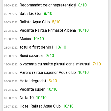
Recomandat celor nepretențioși
8/10
05-09-2022
Satisfăcător
8/10
05-09-2022
Ralista Aqua Club
5/10
05-09-2022
Vacanta Ralitsa Primasol Albena
10/10
29-08-2022
Marius
10/10
25-08-2022
totul a fost de vis !
10/10
23-08-2022
Bună cazarea.
9/10
22-08-2022
o vacanta cu multe plusuri dar si minusuri
7/10
16-08-2022
Parere ralitsa superior Aqua club
10/10
03-08-2022
Hotel degradat
5/10
03-08-2022
Vacanta super
10/10
02-08-2022
Nota 10
10/10
02-08-2022
Hotel Ralitsa Aqua Club
10/10
25-07-2022