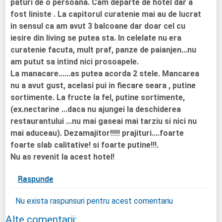
paturi de o persoana. Cam departe de hotel dar a
fost liniste . La capitorul curatenie mai au de lucrat
in sensul ca am avut 3 balcoane dar doar cel cu
iesire din living se putea sta. In celelate nu era
curatenie facuta, mult praf, panze de paianjen...nu
am putut sa intind nici prosoapele.
La manacare......as putea acorda 2 stele. Mancarea
nu a avut gust, acelasi pui in fiecare seara , putine
sortimente. La fructe la fel, putine sortimente,
(ex.nectarine ...daca nu ajungei la deschiderea
restaurantului ...nu mai gaseai mai tarziu si nici nu
mai aduceau). Dezamajitor!!!!! prajituri....foarte
foarte slab calitative! si foarte putine!!!.
Nu as revenit la acest hotel!
Raspunde
Nu exista raspunsuri pentru acest comentariu
Alte comentarii: