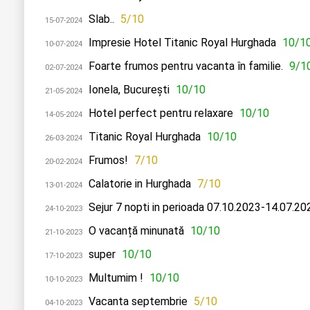
Slab..
5/10
15-07-2024
Impresie Hotel Titanic Royal Hurghada
10/1
10-07-2024
Foarte frumos pentru vacanta în familie.
9/1
02-07-2024
Ionela, București
10/10
21-05-2024
Hotel perfect pentru relaxare
10/10
14-05-2024
Titanic Royal Hurghada
10/10
26-03-2024
Frumos!
7/10
20-02-2024
Calatorie in Hurghada
7/10
13-01-2024
Sejur 7 nopti in perioada 07.10.2023-14.07.202
24-10-2023
O vacanță minunată
10/10
21-10-2023
super
10/10
17-10-2023
Multumim !
10/10
10-10-2023
Vacanta septembrie
5/10
04-10-2023