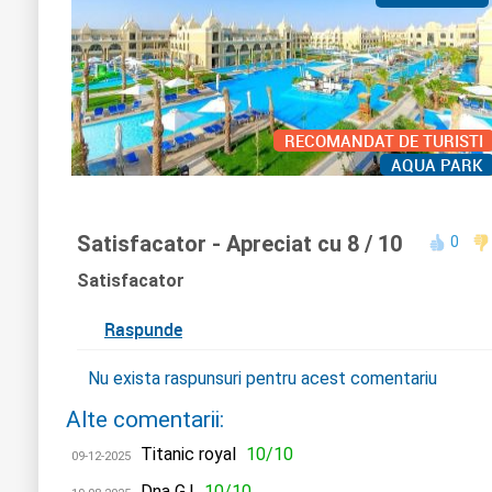
RECOMANDAT DE TURISTI
AQUA PARK
Satisfacator
- Apreciat cu 8 / 10
0
Satisfacator
Raspunde
Nu exista raspunsuri pentru acest comentariu
Alte comentarii:
Titanic royal
10/10
09-12-2025
Dna G.I
10/10