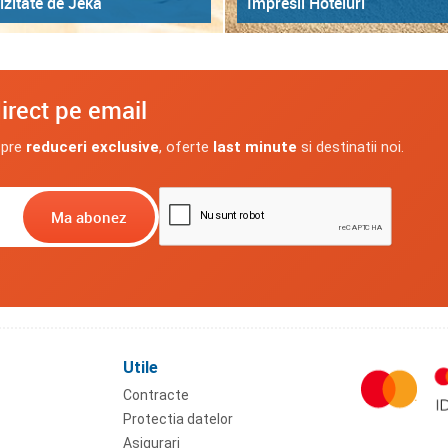
izitate de Jeka
Impresii Hoteluri
irect pe email
spre
reduceri exclusive
, oferte
last minute
si destinatii noi.
Utile
Contracte
Protectia datelor
Asigurari