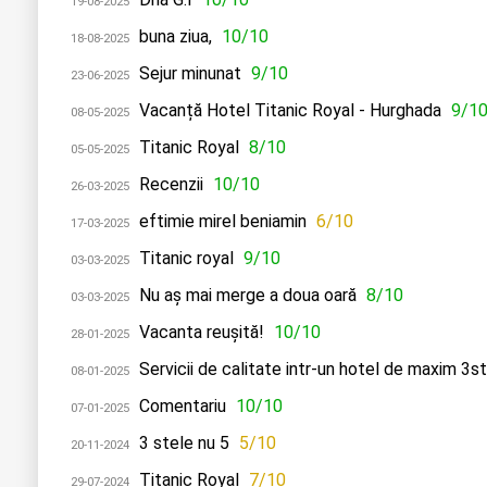
19-08-2025
buna ziua,
10/10
18-08-2025
Sejur minunat
9/10
23-06-2025
Vacanță Hotel Titanic Royal - Hurghada
9/1
08-05-2025
Titanic Royal
8/10
05-05-2025
Recenzii
10/10
26-03-2025
eftimie mirel beniamin
6/10
17-03-2025
Titanic royal
9/10
03-03-2025
Nu aș mai merge a doua oară
8/10
03-03-2025
Vacanta reușită!
10/10
28-01-2025
Servicii de calitate intr-un hotel de maxim 3st
08-01-2025
Comentariu
10/10
07-01-2025
3 stele nu 5
5/10
20-11-2024
Titanic Royal
7/10
29-07-2024