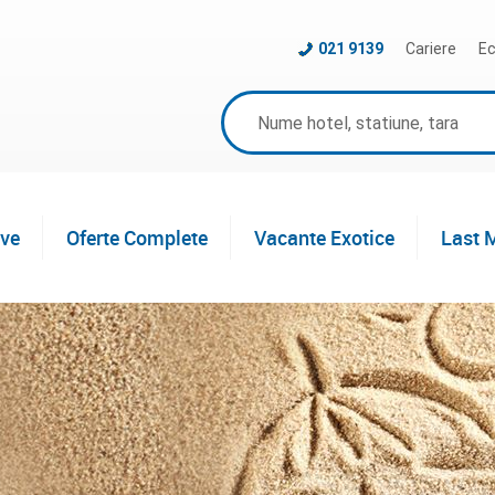
021 9139
Cariere
Ec
ive
Oferte Complete
Vacante Exotice
Last 