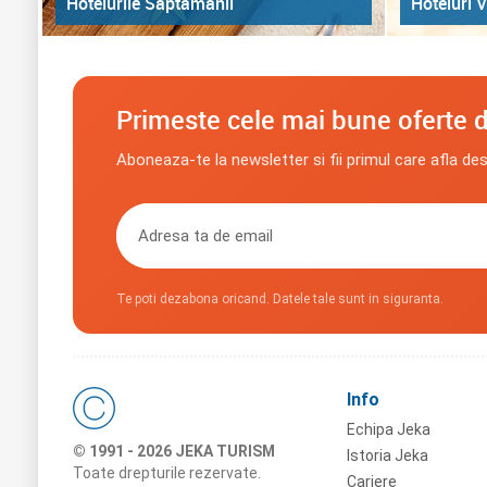
Hoteluri V
Hotelurile Saptamanii
Primeste cele mai bune oferte d
Aboneaza-te la newsletter si fii primul care afla de
Te poti dezabona oricand. Datele tale sunt in siguranta.
Info
Echipa Jeka
© 1991 - 2026 JEKA TURISM
Istoria Jeka
Toate drepturile rezervate.
Cariere