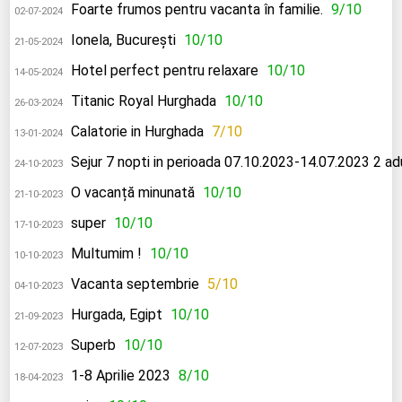
Foarte frumos pentru vacanta în familie.
9/10
02-07-2024
Ionela, București
10/10
21-05-2024
Hotel perfect pentru relaxare
10/10
14-05-2024
Titanic Royal Hurghada
10/10
26-03-2024
Calatorie in Hurghada
7/10
13-01-2024
Sejur 7 nopti in perioada 07.10.2023-14.07.2023 2 adu
24-10-2023
O vacanță minunată
10/10
21-10-2023
super
10/10
17-10-2023
Multumim !
10/10
10-10-2023
Vacanta septembrie
5/10
04-10-2023
Hurgada, Egipt
10/10
21-09-2023
Superb
10/10
12-07-2023
1-8 Aprilie 2023
8/10
18-04-2023