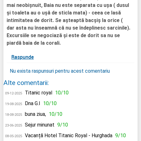
mai neobișnuit, Baia nu este separata cu ușa ( dusul
și toaleta au o ușă de sticla mata) - ceea ce lasă
intimitatea de dorit. Se așteaptă bacșiș la orice (
dar asta nu înseamnă că nu se îndeplinesc sarcinile).
Excursiile se negociază și este de dorit sa nu se
piardă baia de la corali.
Raspunde
Nu exista raspunsuri pentru acest comentariu
Alte comentarii:
Titanic royal
10/10
09-12-2025
Dna G.I
10/10
19-08-2025
buna ziua,
10/10
18-08-2025
Sejur minunat
9/10
23-06-2025
Vacanță Hotel Titanic Royal - Hurghada
9/10
08-05-2025