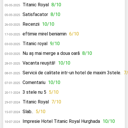
Titanic Royal
8/10
05-05-2025
Satisfacator
8/10
05-05-2025
Recenzii
10/10
26-03-2025
eftimie mirel beniamin
6/10
17-03-2025
Titanic royal
9/10
03-03-2025
Nu aș mai merge a doua oară
8/10
03-03-2025
Vacanta reușită!
10/10
28-01-2025
Servicii de calitate intr-un hotel de maxim 3stele.
7
08-01-2025
Comentariu
10/10
07-01-2025
3 stele nu 5
5/10
20-11-2024
Titanic Royal
7/10
29-07-2024
Slab..
5/10
15-07-2024
Impresie Hotel Titanic Royal Hurghada
10/10
10-07-2024