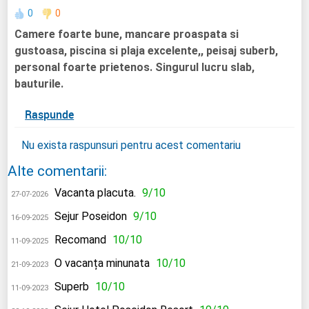
0
0
Camere foarte bune, mancare proaspata si
gustoasa, piscina si plaja excelente,, peisaj suberb,
personal foarte prietenos. Singurul lucru slab,
bauturile.
Raspunde
Nu exista raspunsuri pentru acest comentariu
Alte comentarii:
Vacanta placuta.
9/10
27-07-2026
Sejur Poseidon
9/10
16-09-2025
Recomand
10/10
11-09-2025
O vacanța minunata
10/10
21-09-2023
Superb
10/10
11-09-2023