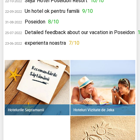
Sejur Hotel Poseidon Resort
10/10
22-10-2022
Un hotel ok pentru familii
9/10
22-09-2022
Poseidon
8/10
31-08-2022
Detailed feedback about our vacation in Poseidon
25-07-2022
experienta noastra
7/10
23-06-2022
Hoteluri Vizitate de Jeka
Hotelurile Saptamanii